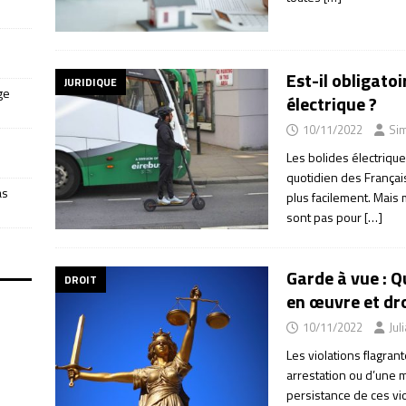
Est-il obligato
JURIDIQUE
ge
électrique ?
10/11/2022
Si
Les bolides électrique
quotidien des Françai
as
plus facilement. Mais 
sont pas pour
[…]
Garde à vue : Q
DROIT
en œuvre et dro
10/11/2022
Jul
Les violations flagran
arrestation ou d’une 
persistance de ces vi