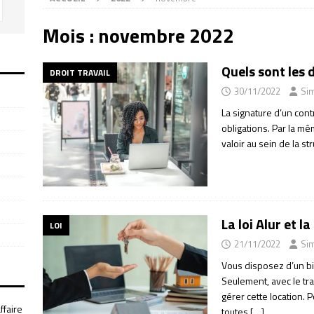
Mois :
novembre 2022
Quels sont les 
DROIT TRAVAIL
30/11/2022
Si
La signature d’un cont
obligations. Par la mê
valoir au sein de la s
La loi Alur et l
LOI
21/11/2022
Si
Vous disposez d’un bi
Seulement, avec le tra
gérer cette location. 
ffaire
toutes
[…]