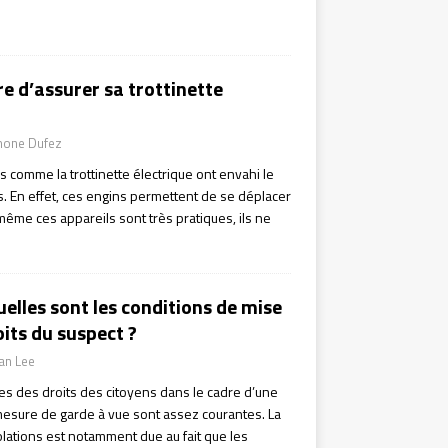
ire d’assurer sa trottinette
mone Dufez
s comme la trottinette électrique ont envahi le
s. En effet, ces engins permettent de se déplacer
même ces appareils sont très pratiques, ils ne
uelles sont les conditions de mise
its du suspect ?
ian Lee
tes des droits des citoyens dans le cadre d’une
mesure de garde à vue sont assez courantes. La
olations est notamment due au fait que les