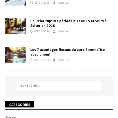
12/04/2026
Julian Lee
Courrier rupture période d’essai : 5 erreurs à
éviter en 2026
08/04/2026
Julian Lee
Les 7 avantages fiscaux du pacs à connaître
absolument
04/04/2026
Julian Lee
CATÉGORIES
Avocat