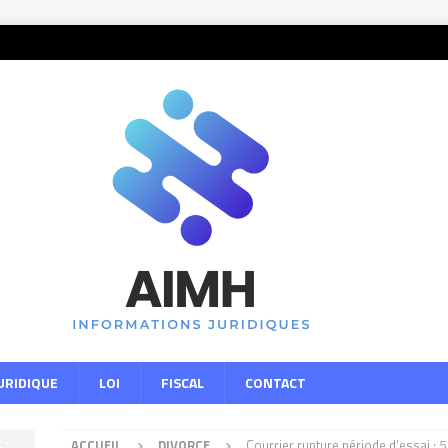
URIDIQUE
LOI
FISCAL
CONTACT
ACCUEIL
DIVORCE
Courrier rupture période d’essai : 5