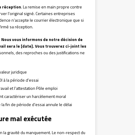
e réception
. La remise en main propre contre
ver l’original signé. Certaines entreprises
udence n’accepte le courrier électronique que si
nfirmé sa réception.
 Nous vous informons de notre décision de
ail sera le [date]. Vous trouverez ci-joint les
nnels, des reproches ou des justifications ne
valeur juridique
DI à la période d’essai
travail et l’attestation Pôle emploi
ent caractériser un harcèlement moral
de la fin de période d’essai annule le délai
ure mal exécutée
lon la gravité du manquement. Le non-respect du