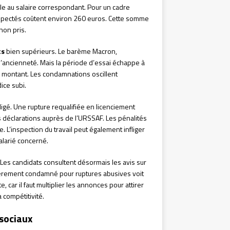
e au salaire correspondant. Pour un cadre
espectés coûtent environ 260 euros. Cette somme
non pris.
ts
bien supérieurs. Le barème Macron,
l’ancienneté. Mais la période d’essai échappe à
 le montant. Les condamnations oscillent
dice subi.
igé. Une rupture requalifiée en licenciement
es déclarations auprès de l’URSSAF. Les pénalités
e. L’inspection du travail peut également infliger
alarié concerné.
Les candidats consultent désormais les avis sur
ièrement condamné pour ruptures abusives voit
, car il faut multiplier les annonces pour attirer
a compétitivité.
 sociaux