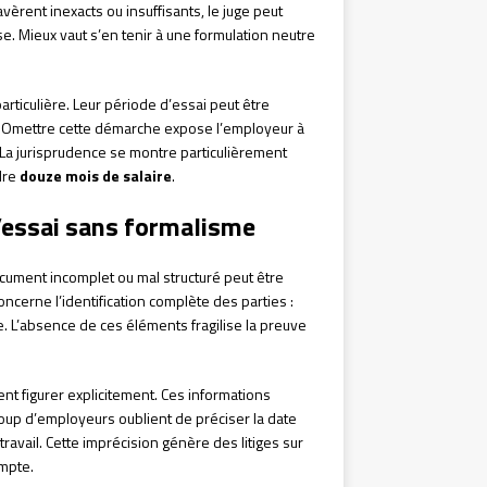
avèrent inexacts ou insuffisants, le juge peut
se. Mieux vaut s’en tenir à une formulation neutre
articulière. Leur période d’essai peut être
l. Omettre cette démarche expose l’employeur à
La jurisprudence se montre particulièrement
dre
douze mois de salaire
.
d’essai sans formalisme
ocument incomplet ou mal structuré peut être
ncerne l’identification complète des parties :
e. L’absence de ces éléments fragilise la preuve
ent figurer explicitement. Ces informations
oup d’employeurs oublient de préciser la date
 travail. Cette imprécision génère des litiges sur
ompte.