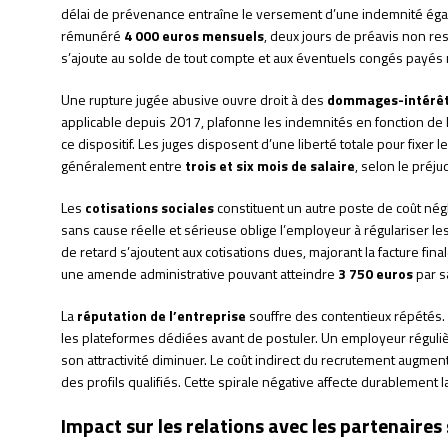
délai de prévenance entraîne le versement d’une indemnité égal
rémunéré
4 000 euros mensuels
, deux jours de préavis non r
s’ajoute au solde de tout compte et aux éventuels congés payés 
Une rupture jugée abusive ouvre droit à des
dommages-intérê
applicable depuis 2017, plafonne les indemnités en fonction de 
ce dispositif. Les juges disposent d’une liberté totale pour fixer
généralement entre
trois et six mois de salaire
, selon le préju
Les
cotisations sociales
constituent un autre poste de coût négl
sans cause réelle et sérieuse oblige l’employeur à régulariser l
de retard s’ajoutent aux cotisations dues, majorant la facture final
une amende administrative pouvant atteindre
3 750 euros
par s
La
réputation de l’entreprise
souffre des contentieux répétés. 
les plateformes dédiées avant de postuler. Un employeur régul
son attractivité diminuer. Le coût indirect du recrutement augmente
des profils qualifiés. Cette spirale négative affecte durablement l
Impact sur les relations avec les partenaires