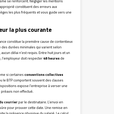
isme se renforcent. Négliger les mentions
napproprié constituent des erreurs aux
pièges les plus fréquents et vous guide vers une
eur la plus courante
ance constitue la première cause de contentieux
des durées minimales qui varient selon
 aucun délai n’est requis. Entre huit jours et un
, l’employeur doit respecter
48 heures
de
même si certaines
conventions collectives
ou le BTP comportent souvent des clauses
 dispositions expose l’entreprise à verser une
 préavis non effectué.
du courrier
par le destinataire. L’envoi en
sûre pour prouver cette date. Une remise en
e la présence physique du salarié. Le calcul