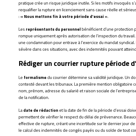
pratique crée un risque juridique inutile. Si les motifs invoqués s’
requalifier la rupture en licenciement sans cause réelle et sérieu
:
« Nous mettons fin à votre période d’essai »
.
Les
représentants du personnel
bénéficient d’une protection p
rompue uniquement après autorisation de l’inspection du travai
une condamnation pour entrave à l’exercice du mandat syndical. 
sévère dans ces situations, avec des indemnités pouvant attein
Rédiger un courrier rupture période 
Le
formalisme
du courrier détermine sa validité juridique. Un d
contesté devant les tribunaux. La première mention obligatoire co
nom, prénom, adresse du salarié et raison sociale de l’entrepris
de la notification.
La
date de rédaction
et la date de fin de la période d’essai doiv
permettent de vérifier le respect du délai de prévenance. Beauc
effective de rupture, créant une incertitude sur le dernier jour de
le calcul des indemnités de congés payés ou du solde de tout c