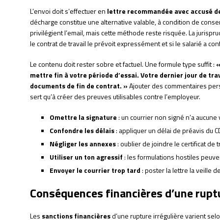
L’envoi doit s’effectuer en
lettre recommandée avec accusé d
décharge constitue une alternative valable, à condition de conser
privilégient l’email, mais cette méthode reste risquée. La jurispr
le contrat de travail le prévoit expressément et si le salarié a co
Le contenu doit rester sobre et factuel. Une formule type suffit :
«
mettre fin à votre période d’essai. Votre dernier jour de trav
documents de fin de contrat. »
Ajouter des commentaires perso
sert qu’à créer des preuves utilisables contre l’employeur.
Omettre la signature
: un courrier non signé n’a aucune 
Confondre les délais
: appliquer un délai de préavis du C
Négliger les annexes
: oublier de joindre le certificat de 
Utiliser un ton agressif
: les formulations hostiles peuv
Envoyer le courrier trop tard
: poster la lettre la veille 
Conséquences financières d’une rupt
Les
sanctions financières
d’une rupture irrégulière varient se