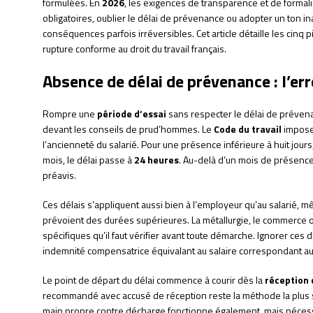
formulées. En
2026
, les exigences de transparence et de formal
obligatoires, oublier le délai de prévenance ou adopter un ton i
conséquences parfois irréversibles. Cet article détaille les cinq 
rupture conforme au droit du travail français.
Absence de délai de prévenance : l’err
Rompre une
période d’essai
sans respecter le délai de préven
devant les conseils de prud’hommes. Le
Code du travail
impose 
l’ancienneté du salarié. Pour une présence inférieure à huit jours,
mois, le délai passe à
24 heures
. Au-delà d’un mois de présence
préavis.
Ces délais s’appliquent aussi bien à l’employeur qu’au salarié, 
prévoient des durées supérieures. La métallurgie, le commerce 
spécifiques qu’il faut vérifier avant toute démarche. Ignorer ces
indemnité compensatrice équivalant au salaire correspondant au
Le point de départ du délai commence à courir dès la
réception 
recommandé avec accusé de réception reste la méthode la plus 
main propre contre décharge fonctionne également, mais nécessit