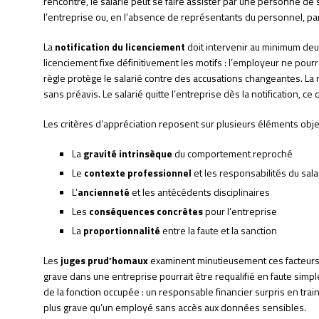
rencontre, le salarié peut se faire assister par une personne d
l’entreprise ou, en l’absence de représentants du personnel, par 
La
notification du licenciement
doit intervenir au minimum deux
licenciement fixe définitivement les motifs : l’employeur ne pour
règle protège le salarié contre des accusations changeantes. La
sans préavis. Le salarié quitte l’entreprise dès la notification, ce 
Les critères d’appréciation reposent sur plusieurs éléments objec
La
gravité intrinsèque
du comportement reproché
Le
contexte professionnel
et les responsabilités du sala
L’
ancienneté
et les antécédents disciplinaires
Les
conséquences concrètes
pour l’entreprise
La
proportionnalité
entre la faute et la sanction
Les
juges prud’homaux
examinent minutieusement ces facteur
grave dans une entreprise pourrait être requalifié en faute simp
de la fonction occupée : un responsable financier surpris en tra
plus grave qu’un employé sans accès aux données sensibles.