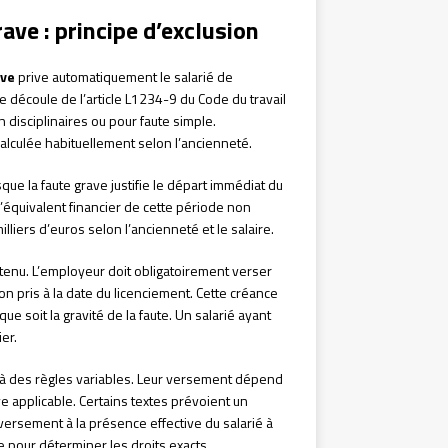
ave : principe d’exclusion
ave
prive automatiquement le salarié de
e découle de l’article L1234-9 du Code du travail
disciplinaires ou pour faute simple.
alculée habituellement selon l’ancienneté.
que la faute grave justifie le départ immédiat du
l’équivalent financier de cette période non
liers d’euros selon l’ancienneté et le salaire.
tenu. L’employeur doit obligatoirement verser
 pris à la date du licenciement. Cette créance
ue soit la gravité de la faute. Un salarié ayant
er.
à des règles variables. Leur versement dépend
ve applicable. Certains textes prévoient un
 versement à la présence effective du salarié à
 pour déterminer les droits exacts.