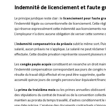
Indemnité de licenciement et faute gr
Le principe juridique reste clair : le
licenciement pour faute gr
l’indemnité légale ou conventionnelle de licenciement. Cette règl
qui réserve expressément cette indemnité aux licenciements non 
L’employeur n’a donc aucune obligation de verser cette somme c
L’
indemnité compensatrice de préavis
subit le même sort. Puis
salarié, aucun préavis ne s’applique. Le salarié ne peut réclamer 
effectuée. Cette double privation représente souvent plusieurs mil
Les
congés payés acquis
constituent en revanche un droit main
l’indemnité compensatrice correspondant aux jours de congés non
résulte du travail déjà effectué et ne peut être supprimée, quelle q
accumulé quinze jours de congés percevra leur équivalent financi
La
prime de treizième mois
ou les primes annuelles obéissent 
des stipulations du contrat de travail ou de la convention collecti
maintien au prorata du temps travaillé, d’autres conditionnent le
une date précise. L’analyse des documents contractuels s’impose