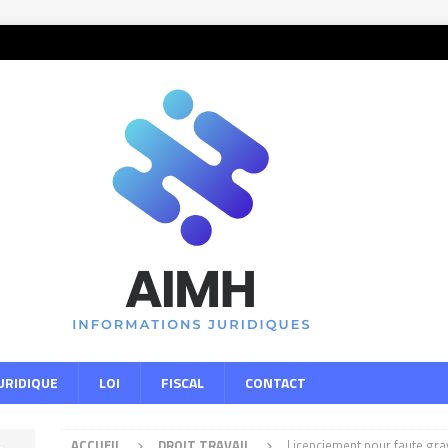
URIDIQUE
LOI
FISCAL
CONTACT
ACCUEIL
DROIT TRAVAIL
Licenciement pour faute gra