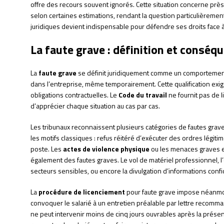
offre des recours souvent ignorés. Cette situation concerne près
selon certaines estimations, rendant la question particulièrem
juridiques devient indispensable pour défendre ses droits face à
La faute grave : définition et consé
La
faute grave
se définit juridiquement comme un comportement
dans l’entreprise, même temporairement. Cette qualification exi
obligations contractuelles. Le
Code du travail
ne fournit pas de l
d’apprécier chaque situation au cas par cas.
Les tribunaux reconnaissent plusieurs catégories de fautes graves
les motifs classiques : refus réitéré d’exécuter des ordres légit
poste. Les
actes de violence physique
ou les menaces graves en
également des fautes graves. Le vol de matériel professionnel, l’ét
secteurs sensibles, ou encore la divulgation d’informations confide
La
procédure de licenciement
pour faute grave impose néanmoin
convoquer le salarié à un entretien préalable par lettre recomm
ne peut intervenir moins de cinq jours ouvrables après la présen