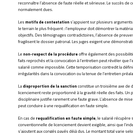
reconnaître l’absence de faute réelle et sérieuse. Le succès de
normalement dues.
Les
motifs de contestation
s’appuient sur plusieurs arguments 
le terrain le plus fréquent : l’employeur doit démontrer la matéri
objectifs. Des témoignages contradictoires, l’absence de preuv
fragilisent le dossier patronal. Les juges exigent une démonstrat
Le
non-respect de la procédure
offre également des possibilité
faits reprochés et la convocation à l’entretien peut révéler que 
salarié comme impossible. Cette temporisation contredit la défi
irrégularités dans la convocation ou la tenue de l’entretien préala
La
disproportion de la sanction
constitue un troisième axe de d
licenciement reste proportionné à la gravité réelle des faits.
disciplinaire justifie rarement une faute grave. L’absence de mi
peut conduire à une requalification en faute simple.
En cas de
requalification en faute simple
, le salarié récupère 
conventionnelle de licenciement devient exigible, ainsi que l’
s’ajoutent aux congés payés déjà dus. Le montant total varie se