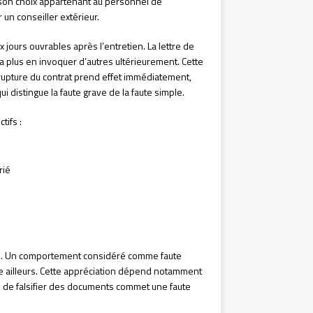
e son choix appartenant au personnel de
un conseiller extérieur.
 jours ouvrables après l’entretien. La lettre de
ra plus en invoquer d’autres ultérieurement. Cette
 rupture du contrat prend effet immédiatement,
qui distingue la faute grave de la faute simple.
tifs :
rié
s. Un comportement considéré comme faute
le ailleurs. Cette appréciation dépend notamment
in de falsifier des documents commet une faute