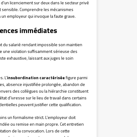
 d’un licenciement sur deux dans le secteur privé
ent sensible. Comprendre les mécanismes
 un employeur qui invoque la faute grave.
quences immédiates
 du salarié rendant impossible son maintien
ge une violation suffisamment sérieuse des
iste exhaustive, laissant aux juges le soin
. L’
insubordination caractérisée
figure parmi
imes, absence injustifiée prolongée, abandon de
vers des collègues ou la hiérarchie constituent
at d’ivresse sur le lieu de travail dans certains
ntielles peuvent justifier cette qualification.
s un formalisme strict. L’employeur doit
andée ou remise en main propre. Cet entretien
tation de la convocation. Lors de cette