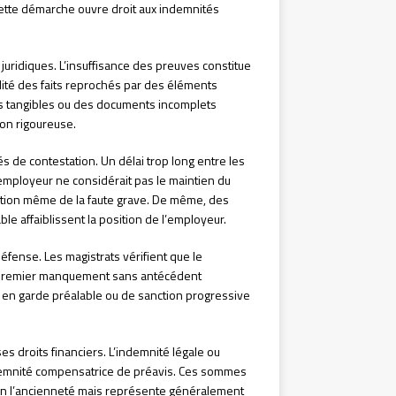
 cette démarche ouvre droit aux indemnités
juridiques. L’insuffisance des preuves constitue
alité des faits reprochés par des éléments
es tangibles ou des documents incomplets
ion rigoureuse.
s de contestation. Un délai trop long entre les
l’employeur ne considérait pas le maintien du
nition même de la faute grave. De même, des
ble affaiblissent la position de l’employeur.
éfense. Les magistrats vérifient que le
 Un premier manquement sans antécédent
se en garde préalable ou de sanction progressive
ses droits financiers. L’indemnité légale ou
indemnité compensatrice de préavis. Ces sommes
lon l’ancienneté mais représente généralement