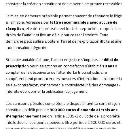
constater la création constituent des moyens de preuve recevables.
La mise en demeure préalable permet souvent de résoudre le litige
à l’amiable. Adressée par
lettre recommandée avec accusé de
réception
, elle décrit précisément les faits reprochés, rappelle les
droits de l’auteur et fixe un délai pour cesser l’atteinte. Cette
démarche peut suffire à obtenir l’arrêt de l’exploitation illicite et une
indemnisation négociée.
Si la voie amiable échoue, l’action en justice s’impose. Le
délai de
prescription
pour les actions en contrefaçon s’établit à
10 ans
à
compter de la découverte de l’atteinte. Le tribunal judiciaire
compétent peut prononcer des mesures d’interdiction, ordonner la
saisie-contrefaçon, condamner le contrefacteur à des dommages-
intérêts et ordonner la publication du jugement.
Les sanctions pénales complètent le dispositif civil. La contrefaçon
constitue un délit puni de
300 000 euros d’amende et trois ans
d’emprisonnement
selon l’article L335-2 du Code de la propriété
intellectuelle. Ces peines peuvent être portées à 500 000 euros et
cinq ans d’emprisonnement en cas de délit en bande organisée.