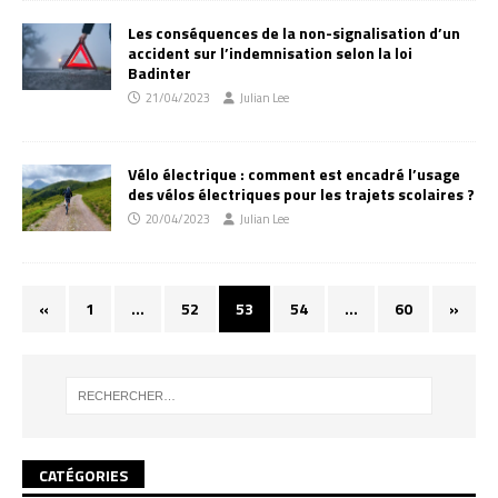
Les conséquences de la non-signalisation d’un
accident sur l’indemnisation selon la loi
Badinter
21/04/2023
Julian Lee
Vélo électrique : comment est encadré l’usage
des vélos électriques pour les trajets scolaires ?
20/04/2023
Julian Lee
«
1
…
52
53
54
…
60
»
CATÉGORIES