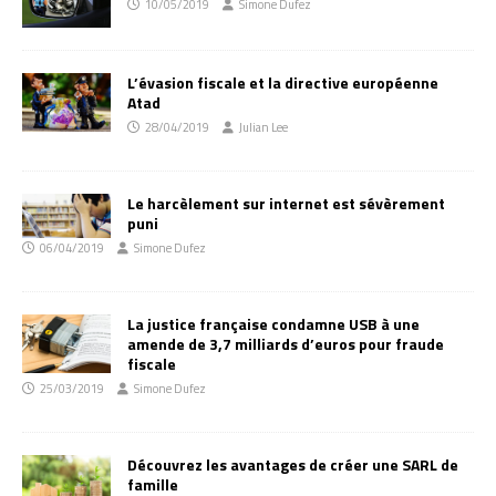
10/05/2019
Simone Dufez
L’évasion fiscale et la directive européenne
Atad
28/04/2019
Julian Lee
Le harcèlement sur internet est sévèrement
puni
06/04/2019
Simone Dufez
La justice française condamne USB à une
amende de 3,7 milliards d’euros pour fraude
fiscale
25/03/2019
Simone Dufez
Découvrez les avantages de créer une SARL de
famille