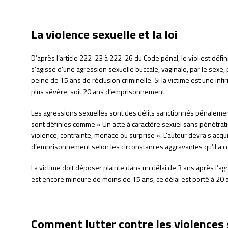
La violence sexuelle et la loi
D’après l’article 222-23 à 222-26 du Code pénal, le viol est défin
s’agisse d’une agression sexuelle buccale, vaginale, par le sexe, p
peine de 15 ans de réclusion criminelle. Si la victime est une inf
plus sévère, soit 20 ans d’emprisonnement.
Les agressions sexuelles sont des délits sanctionnés pénalement
sont définies comme « Un acte à caractère sexuel sans pénétrati
violence, contrainte, menace ou surprise ». L’auteur devra s’acq
d’emprisonnement selon les circonstances aggravantes qu’il a 
La victime doit déposer plainte dans un délai de 3 ans après l’agre
est encore mineure de moins de 15 ans, ce délai est porté à 20 
Comment lutter contre les violences 