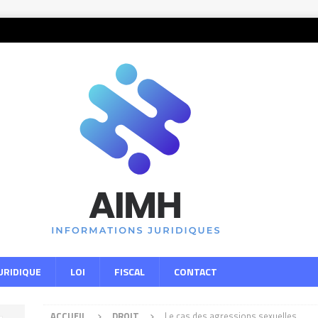
URIDIQUE
LOI
FISCAL
CONTACT
ACCUEIL
DROIT
Le cas des agressions sexuelles