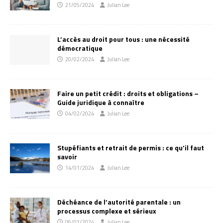
21/05/2024
Julian Lee
L’accès au droit pour tous : une nécessité
démocratique
20/02/2024
Julian Lee
Faire un petit crédit : droits et obligations –
Guide juridique à connaître
04/02/2024
Julian Lee
Stupéfiants et retrait de permis : ce qu’il faut
savoir
14/01/2024
Julian Lee
Déchéance de l’autorité parentale : un
processus complexe et sérieux
06/01/2024
Julian Lee