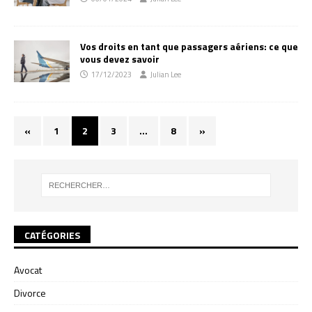
Vos droits en tant que passagers aériens: ce que
vous devez savoir
17/12/2023
Julian Lee
«
1
2
3
…
8
»
CATÉGORIES
Avocat
Divorce