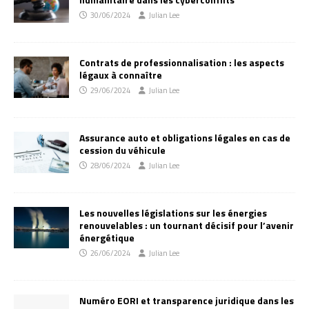
30/06/2024
Julian Lee
Contrats de professionnalisation : les aspects
légaux à connaître
29/06/2024
Julian Lee
Assurance auto et obligations légales en cas de
cession du véhicule
28/06/2024
Julian Lee
Les nouvelles législations sur les énergies
renouvelables : un tournant décisif pour l’avenir
énergétique
26/06/2024
Julian Lee
Numéro EORI et transparence juridique dans les