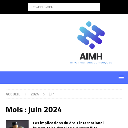
ACCUEIL
2024
juin
Mois :
juin 2024
Les implications du droit international
humanitaire dans les cyberconflits