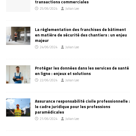
transactions commerciales
25/06/2024
Julian Lee
La réglementation des franchises de bâtiment
en matière de sécurité des chantiers : un enjeu
majeur
24/06/2024
Julian Lee
Protéger les données dans les services de santé
en ligne : enjeux et solutions
22/06/2024
Julian Lee
Assurance responsabilité civile professionnelle :
le cadre juridique pour les professions
paramédicales
21/06/2024
Julian Lee