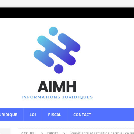
URIDIQUE
LOI
FISCAL
CONTACT
ACCUEIL
DROIT
Stupéfiants et retrait de permis : ce qu’