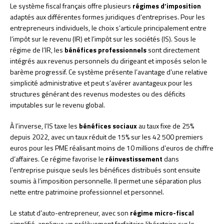
Le système fiscal français offre plusieurs
régimes d’imposition
adaptés aux différentes formes juridiques d’entreprises. Pour les
entrepreneurs individuels, le choix s’articule principalement entre
l’impôt sur le revenu (IR) et l’impôt sur les sociétés (IS). Sous le
régime de l’IR, les
bénéfices professionnels
sont directement
intégrés aux revenus personnels du dirigeant et imposés selon le
barème progressif. Ce système présente l’avantage d’une relative
simplicité administrative et peut s’avérer avantageux pour les
structures générant des revenus modestes ou des déficits
imputables sur le revenu global.
À l’inverse, l’IS taxe les
bénéfices sociaux
au taux fixe de 25%
depuis 2022, avec un taux réduit de 15% sur les 42 500 premiers
euros pour les PME réalisant moins de 10 millions d’euros de chiffre
d’affaires. Ce régime favorise le
réinvestissement
dans
l’entreprise puisque seuls les bénéfices distribués sont ensuite
soumis à l’imposition personnelle. Il permet une séparation plus
nette entre patrimoine professionnel et personnel.
Le statut d’auto-entrepreneur, avec son
régime micro-fiscal
simplifié, applique un prélèvement forfaitaire libératoire sur le