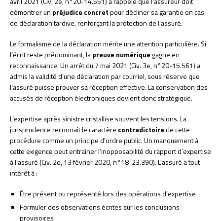
avril 2021 (Civ. 2e, n°20-14.551) a rappelé que l’assureur doit
démontrer un
préjudice concret
pour décliner sa garantie en cas
de déclaration tardive, renforçant la protection de l’assuré.
Le formalisme de la déclaration mérite une attention particulière. Si
l’écrit reste prédominant, la
preuve numérique
gagne en
reconnaissance. Un arrêt du 7 mai 2021 (Civ. 3e, n°20-15.561) a
admis la validité d’une déclaration par courriel, sous réserve que
l’assuré puisse prouver sa réception effective. La conservation des
accusés de réception électroniques devient donc stratégique.
L’expertise après sinistre cristallise souvent les tensions. La
jurisprudence reconnaît le caractère
contradictoire
de cette
procédure comme un principe d’ordre public. Un manquement à
cette exigence peut entraîner l’inopposabilité du rapport d’expertise
à l’assuré (Civ. 2e, 13 février 2020, n°18-23.390). L’assuré a tout
intérêt à :
Être présent ou représenté lors des opérations d’expertise
Formuler des observations écrites sur les conclusions
provisoires