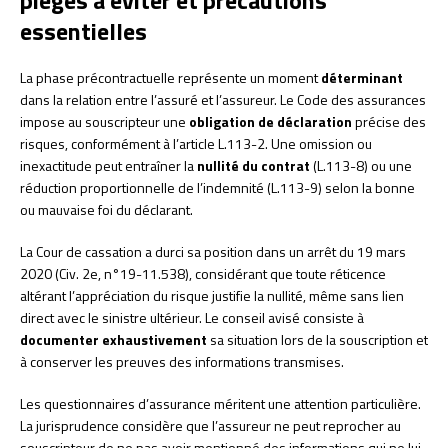
pièges à éviter et précautions
essentielles
La phase précontractuelle représente un moment
déterminant
dans la relation entre l’assuré et l’assureur. Le Code des assurances
impose au souscripteur une
obligation de déclaration
précise des
risques, conformément à l’article L.113-2. Une omission ou
inexactitude peut entraîner la
nullité du contrat
(L.113-8) ou une
réduction proportionnelle de l’indemnité (L.113-9) selon la bonne
ou mauvaise foi du déclarant.
La Cour de cassation a durci sa position dans un arrêt du 19 mars
2020 (Civ. 2e, n°19-11.538), considérant que toute réticence
altérant l’appréciation du risque justifie la nullité, même sans lien
direct avec le sinistre ultérieur. Le conseil avisé consiste à
documenter exhaustivement
sa situation lors de la souscription et
à conserver les preuves des informations transmises.
Les questionnaires d’assurance méritent une attention particulière.
La jurisprudence considère que l’assureur ne peut reprocher au
souscripteur de ne pas avoir mentionné des informations qui ne lui