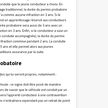
duite que le jeune conducteur a choisi. En
age traditionnel, la durée du permis probatoire
’a commis aucune infraction en 3 ans. Si le
 est un apprentissage réservé aux conducteurs
urée probatoire sera aussi de 3 ans avec un
tion en 3 ans. Enfin, si le conducteur a suivi un
de conduite accompagnée), la durée du permis
infraction commise pendant 2 ans. La conduite
 ans et elle permet alors aux jeunes
eilleure assurance par la suite.
robatoire
les qui lui seront propres, notamment :
éhicule : ce signe doit être posé de manière
rs de savoir que le véhicule est conduit par un
era l’apprenti conducteur à une contravention
s n’entraînera cependant pas un retrait de point