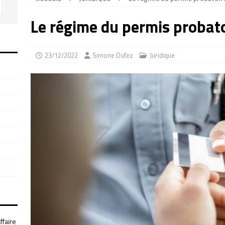
Le régime du permis probat
23/12/2022
Simone Dufez
Juridique
ffaire