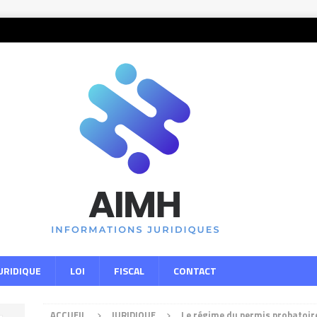
URIDIQUE
LOI
FISCAL
CONTACT
ACCUEIL
JURIDIQUE
Le régime du permis probatoir