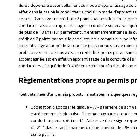
durée dépendra essentiellement du mode d’apprentissage de con
effet, dans le cas où le conducteur a choisi un mode d’apprentiss
sera de 3 ans avec un crédit de 2 points par an si le conducteur n
conducteur a suivi un apprentissage en conduite supervisée qui
de plus de 18 ans leur permettant un entraînement intense, la d
crédit de 2 points par an si le conducteur n’a commis aucune infrac
apprentissage anticipé de la conduite (plus connu sous le nom 
probatoire sera de 2 ans avec un crédit de 3 points par an sans 
accompagnée est en effet un apprentissage de la conduite dès 15
conducteurs d’acquérir de l’expérience plus tôt afin d’avoir une m
Règlementations propre au permis p
Tout détenteur d’un permis probatoire est soumis à quelques règ
L’obligation d’apposer le disque « A » à l’arrière de son v
extrêmement visible puisqu’il permet aux autres conducteu
conducteur peu expérimenté. L’absence de ce signe expos
ème
de 2
classe, soit le paiement d’une amende de 35€, mai
sur le permis ;