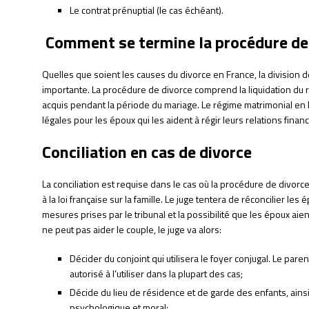
Le contrat prénuptial (le cas échéant).
Comment se termine la procédure de 
Quelles que soient les causes du divorce en France, la division 
importante. La procédure de divorce comprend la liquidation du 
acquis pendant la période du mariage. Le régime matrimonial en
légales pour les époux qui les aident à régir leurs relations finan
Conciliation en cas de divorce
La conciliation est requise dans le cas où la procédure de divor
à la loi française sur la famille. Le juge tentera de réconcilier l
mesures prises par le tribunal et la possibilité que les époux aien
ne peut pas aider le couple, le juge va alors:
Décider du conjoint qui utilisera le foyer conjugal. Le pa
autorisé à l’utiliser dans la plupart des cas;
Décide du lieu de résidence et de garde des enfants, ainsi
psychologique et moral;