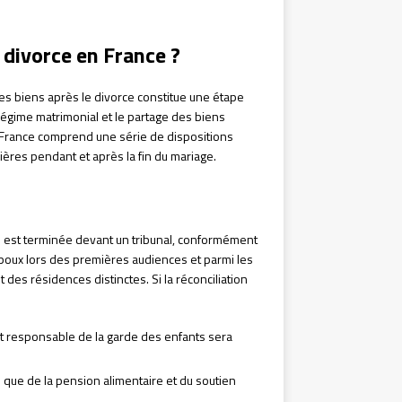
divorce en France ?
des biens après le divorce constitue une étape
régime matrimonial et le partage des biens
 France comprend une série de dispositions
cières pendant et après la fin du mariage.
ce est terminée devant un tribunal, conformément
es époux lors des premières audiences et parmi les
t des résidences distinctes. Si la réconciliation
rent responsable de la garde des enfants sera
 que de la pension alimentaire et du soutien