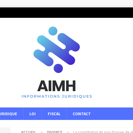
URIDIQUE
LOI
FISCAL
CONTACT
ACCUEIL
DIVORCE
La constitution de son dossier de d