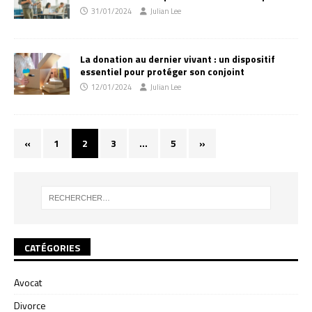
31/01/2024
Julian Lee
La donation au dernier vivant : un dispositif
essentiel pour protéger son conjoint
12/01/2024
Julian Lee
«
1
2
3
…
5
»
CATÉGORIES
Avocat
Divorce