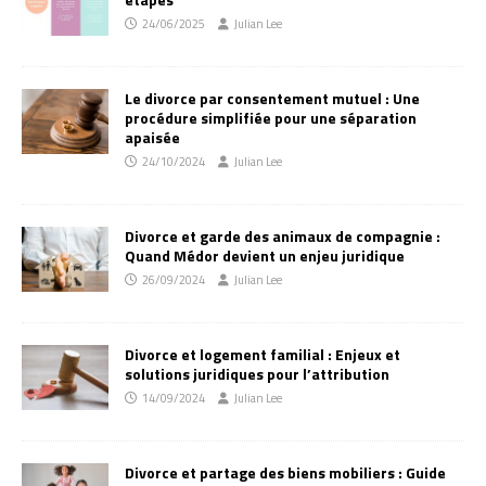
24/06/2025
Julian Lee
Le divorce par consentement mutuel : Une
procédure simplifiée pour une séparation
apaisée
24/10/2024
Julian Lee
Divorce et garde des animaux de compagnie :
Quand Médor devient un enjeu juridique
26/09/2024
Julian Lee
Divorce et logement familial : Enjeux et
solutions juridiques pour l’attribution
14/09/2024
Julian Lee
Divorce et partage des biens mobiliers : Guide