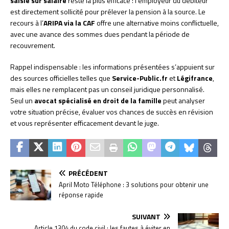
saisie sur salaire
reste la plus efficace : l’employeur du débiteur
est directement sollicité pour prélever la pension à la source. Le
recours à l’
ARIPA via la CAF
offre une alternative moins conflictuelle,
avec une avance des sommes dues pendant la période de
recouvrement.
Rappel indispensable : les informations présentées s’appuient sur
des sources officielles telles que
Service-Public.fr
et
Légifrance
,
mais elles ne remplacent pas un conseil juridique personnalisé.
Seul un
avocat spécialisé en droit de la famille
peut analyser
votre situation précise, évaluer vos chances de succès en révision
et vous représenter efficacement devant le juge.
PRÉCÉDENT
April Moto Téléphone : 3 solutions pour obtenir une
réponse rapide
SUIVANT
Article 1304 du code civil : les fautes à éviter en