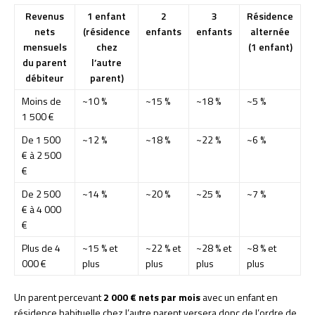
Revenus
1 enfant
2
3
Résidence
nets
(résidence
enfants
enfants
alternée
mensuels
chez
(1 enfant)
du parent
l’autre
débiteur
parent)
Moins de
~10 %
~15 %
~18 %
~5 %
1 500 €
De 1 500
~12 %
~18 %
~22 %
~6 %
€ à 2 500
€
De 2 500
~14 %
~20 %
~25 %
~7 %
€ à 4 000
€
Plus de 4
~15 % et
~22 % et
~28 % et
~8 % et
000 €
plus
plus
plus
plus
Un parent percevant
2 000 € nets par mois
avec un enfant en
résidence habituelle chez l’autre parent versera donc de l’ordre de