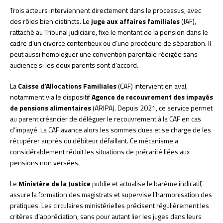
Trois acteurs interviennent directement dans le processus, avec
des rôles bien distincts. Le
juge aux affaires familiales
(JAF),
rattaché au Tribunal judiciaire, fixe le montant de la pension dans le
cadre d’un divorce contentieux ou d’une procédure de séparation. Il
peut aussi homologuer une convention parentale rédigée sans
audience si les deux parents sont d’accord.
La
Caisse d’Allocations Familiales
(CAF) intervient en aval,
notamment via le dispositif
Agence de recouvrement des impayés
de pensions alimentaires
(ARIPA). Depuis 2021, ce service permet
au parent créancier de déléguer le recouvrement à la CAF en cas
d’impayé. La CAF avance alors les sommes dues et se charge de les
récupérer auprès du débiteur défaillant. Ce mécanisme a
considérablement réduit les situations de précarité liées aux
pensions non versées.
Le
Ministère de la Justice
publie et actualise le barème indicatif,
assure la formation des magistrats et supervise l’harmonisation des
pratiques. Les circulaires ministérielles précisent régulièrement les
critères d’appréciation, sans pour autant lier les juges dans leurs