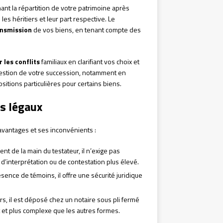
nt la répartition de votre patrimoine après
les héritiers et leur part respective. Le
ansmission
de vos biens, en tenant compte des
r les conflits
familiaux en clarifiant vos choix et
 gestion de votre succession, notamment en
itions particulières pour certains biens.
s légaux
 avantages et ses inconvénients :
nt de la main du testateur, il n’exige pas
e d’interprétation ou de contestation plus élevé.
sence de témoins, il offre une sécurité juridique
ers, il est déposé chez un notaire sous pli fermé
t et plus complexe que les autres formes.