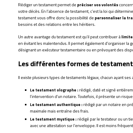
Rédiger un testament permet de
préciser vos volontés
concerna
votre décès. En l’absence de testament, c’est la loi qui détermine 
testament vous offre donc la possibilité de
personnaliser la tr
besoins et des relations entre les héritiers.
Un autre avantage du testament est qu’il peut contribuer à
limite
en évitant les malentendus. Il permet également d’organiser la
désignant un exécuteur testamentaire ou en prévoyant des dispos
Les différentes formes de testament
Il existe plusieurs types de testaments légaux, chacun ayant ses
Le testament olographe :
rédigé, daté et signé entièreme
l’intervention d’un notaire. Toutefois, il présente un risqu
Le testament authentique :
rédigé par un notaire en pré
maximale mais entraîne des frais.
Le testament mystique :
rédigé par le testateur ou un ti
avec une attestation sur l’enveloppe. Il est moins fréquen