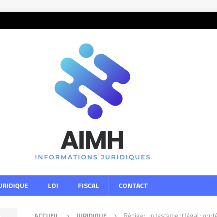
URIDIQUE
LOI
FISCAL
CONTACT
ACCUEIL
JURIDIQUE
Rédiger un testament légal : prot