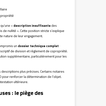
llaire
opropriété
é qu’une «
description insuffisante
des
de nullité ». Cette position stricte s’explique
cte nature de leur engagement.
 compromis un
dossier technique complet
scriptif de division et règlement de copropriété.
ution supplémentaire, particulièrement pour les
escriptions plus précises. Certains notaires
D pour renforcer la détermination de l’objet.
testation ultérieure.
ses : le piège des