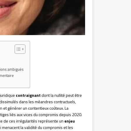
tions ambiguës
umentaire
juridique
contraignant
dont la nullité peut être
dissimulés dans les méandres contractuels,
n et générer un contentieux coûteux. La
tiges liés aux vices du compromis depuis 2020.
oce de ces irrégularités représente un
enjeu
i menacent la validité du compromis et les