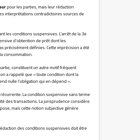
eur
pour les parties, mais leur rédaction
es interprétations contradictoires sources de
ant les conditions suspensives. L’arrêt de la 3e
ensive d’obtention de prêt dont les
pas précisément définies. Cette imprécision a été
e la consommation.
partie, constituent un autre motif fréquent
ion a rappelé que « toute condition dont la
rend nulle l’obligation qui en dépend ».
e récurrente. La condition suspensive sans terme
ité des transactions. La jurisprudence considère
impose, mais cette notion subjective génère
rédaction des conditions suspensives doit être