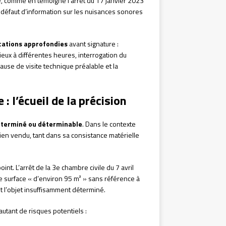
e, comme en témoigne l’arrêt du 17 janvier 2023
r défaut d’information sur les nuisances sonores
ications approfondies
avant signature :
eux à différentes heures, interrogation du
use de visite technique préalable et la
: l’écueil de la précision
terminé ou déterminable
. Dans le contexte
bien vendu, tant dans sa consistance matérielle
oint. L’arrêt de la 3e chambre civile du 7 avril
e surface « d’environ 95 m² » sans référence à
t l’objet insuffisamment déterminé.
utant de risques potentiels :