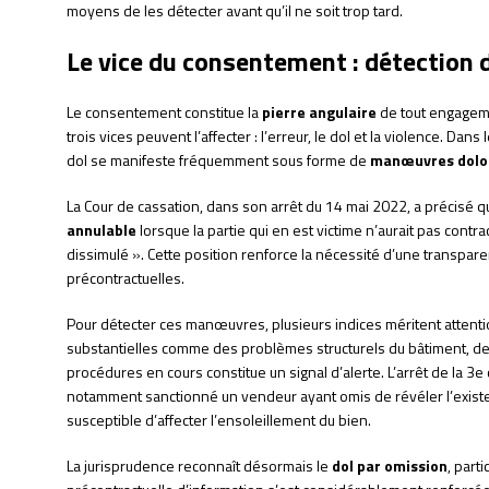
moyens de les détecter avant qu’il ne soit trop tard.
Le vice du consentement : détection
Le consentement constitue la
pierre angulaire
de tout engagemen
trois vices peuvent l’affecter : l’erreur, le dol et la violence. Da
dol se manifeste fréquemment sous forme de
manœuvres dolo
La Cour de cassation, dans son arrêt du 14 mai 2022, a précisé qu
annulable
lorsque la partie qui en est victime n’aurait pas contra
dissimulé ». Cette position renforce la nécessité d’une transpar
précontractuelles.
Pour détecter ces manœuvres, plusieurs indices méritent attenti
substantielles comme des problèmes structurels du bâtiment, 
procédures en cours constitue un signal d’alerte. L’arrêt de la 
notamment sanctionné un vendeur ayant omis de révéler l’existe
susceptible d’affecter l’ensoleillement du bien.
La jurisprudence reconnaît désormais le
dol par omission
, part