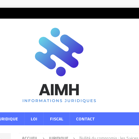
URIDIQUE
LOI
FISCAL
CONTACT
ACCUEIL
JURIDIQUE
Nullité du compromis : les 5 vices