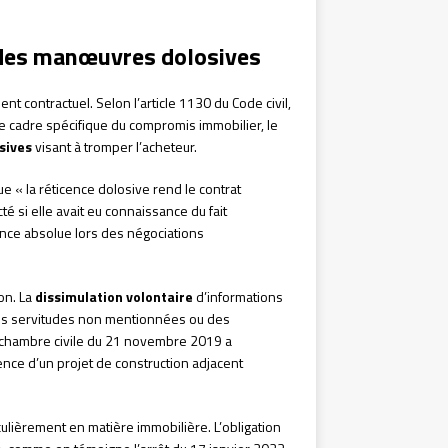
 des manœuvres dolosives
t contractuel. Selon l’article 1130 du Code civil,
ns le cadre spécifique du compromis immobilier, le
sives
visant à tromper l’acheteur.
e « la réticence dolosive rend le contrat
cté si elle avait eu connaissance du fait
ence absolue lors des négociations
on. La
dissimulation volontaire
d’informations
des servitudes non mentionnées ou des
3e chambre civile du 21 novembre 2019 a
nce d’un projet de construction adjacent
iculièrement en matière immobilière. L’obligation