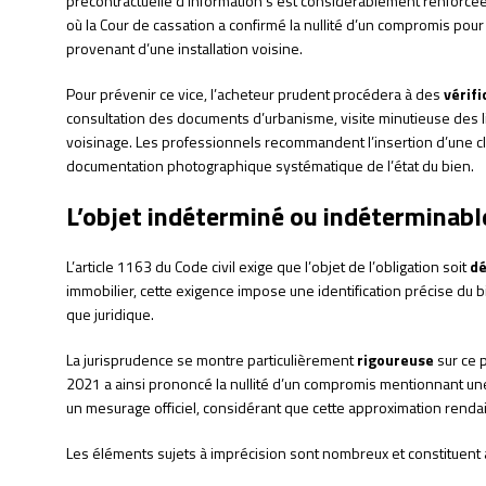
précontractuelle d’information s’est considérablement renforcé
où la Cour de cassation a confirmé la nullité d’un compromis pou
provenant d’une installation voisine.
Pour prévenir ce vice, l’acheteur prudent procédera à des
vérif
consultation des documents d’urbanisme, visite minutieuse des li
voisinage. Les professionnels recommandent l’insertion d’une cla
documentation photographique systématique de l’état du bien.
L’objet indéterminé ou indéterminable 
L’article 1163 du Code civil exige que l’objet de l’obligation soit
dé
immobilier, cette exigence impose une identification précise du 
que juridique.
La jurisprudence se montre particulièrement
rigoureuse
sur ce p
2021 a ainsi prononcé la nullité d’un compromis mentionnant un
un mesurage officiel, considérant que cette approximation rendai
Les éléments sujets à imprécision sont nombreux et constituent a