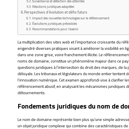
Surveillance et détection des atteintes
Réactions juridiques adaptées
Perspectives d’évolution et défis futurs
Impact des nouvelles technologies sur le référencement
Évolutions juridiques prévisibles
Recommandations pour l’avenir
La multiplication des sites web et l’importance croissante du r
engendré diverses pratiques visant à améliorer la visibilité en li
dans une zone grise, voire franchement illicite. Le référencement a
noms de domaine, constitue un phénomène majeur dans ce pay
questions juridiques à l’intersection du droit des marques, de la 
déloyale. Les tribunaux et législateurs du monde entier tentent 
l’innovation numérique. Cet examen approfondi vise à clarifier l
référencement abusif, en analysant les mécanismes juridiques di
détournements.
Fondements juridiques du nom de do
Le nom de domaine représente bien plus qu’une simple adresse t
un objet juridique complexe qui combine des caractéristiques de plu