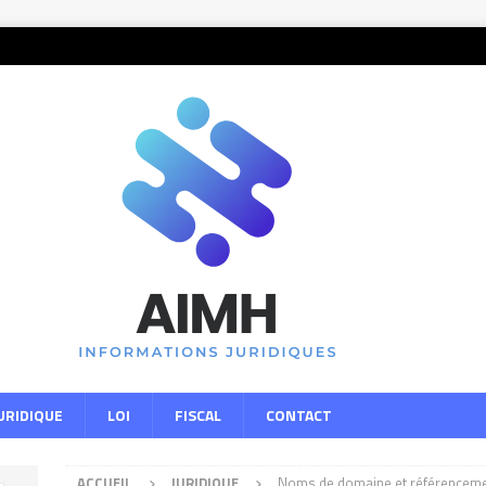
URIDIQUE
LOI
FISCAL
CONTACT
ACCUEIL
JURIDIQUE
Noms de domaine et référencement