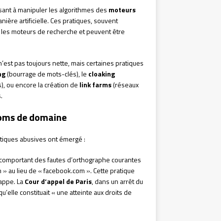
ant à manipuler les algorithmes des
moteurs
ère artificielle. Ces pratiques, souvent
r les moteurs de recherche et peuvent être
n’est pas toujours nette, mais certaines pratiques
ng
(bourrage de mots-clés), le
cloaking
s), ou encore la création de
link farms
(réseaux
.
noms de domaine
tiques abusives ont émergé :
comportant des fautes d’orthographe courantes
 au lieu de « facebook.com ». Cette pratique
rappe. La
Cour d’appel de Paris
, dans un arrêt du
elle constituait « une atteinte aux droits de