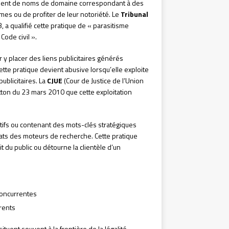
ement de noms de domaine correspondant à des
mes ou de profiter de leur notoriété. Le
Tribunal
, a qualifié cette pratique de « parasitisme
ode civil ».
y placer des liens publicitaires générés
te pratique devient abusive lorsqu’elle exploite
ublicitaires. La
CJUE
(Cour de Justice de l’Union
tton du 23 mars 2010 que cette exploitation
ifs ou contenant des mots-clés stratégiques
tats des moteurs de recherche. Cette pratique
t du public ou détourne la clientèle d’un
concurrentes
rents
tuent souvent à la frontière de la légalité,