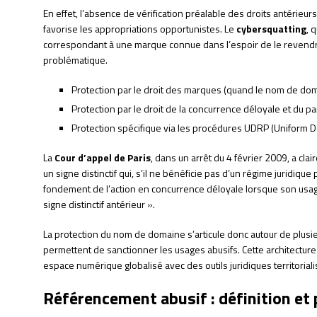
En effet, l’absence de vérification préalable des droits antérie
favorise les appropriations opportunistes. Le
cybersquatting
, 
correspondant à une marque connue dans l’espoir de le revendre au
problématique.
Protection par le droit des marques (quand le nom de d
Protection par le droit de la concurrence déloyale et du p
Protection spécifique via les procédures UDRP (Uniform 
La
Cour d’appel de Paris
, dans un arrêt du 4 février 2009, a cl
un signe distinctif qui, s’il ne bénéficie pas d’un régime juridiq
fondement de l’action en concurrence déloyale lorsque son usag
signe distinctif antérieur ».
La protection du nom de domaine s’articule donc autour de plus
permettent de sanctionner les usages abusifs. Cette architecture c
espace numérique globalisé avec des outils juridiques territoriali
Référencement abusif : définition et