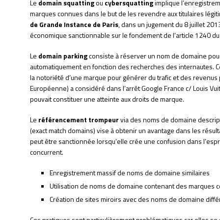
Le
domain squatting
ou
cybersquatting
implique l’enregistr
marques connues dans le but de les revendre aux titulaires légiti
de Grande Instance de Paris
, dans un jugement du 8 juillet 2013
économique sanctionnable sur le fondement de l’article 1240 du C
Le
domain parking
consiste à réserver un nom de domaine pour 
automatiquement en fonction des recherches des internautes. Cet
la notoriété d’une marque pour générer du trafic et des revenus p
Européenne) a considéré dans l’arrêt Google France c/ Louis Vui
pouvait constituer une atteinte aux droits de marque.
Le
référencement trompeur
via des noms de domaine descript
(exact match domains) vise à obtenir un avantage dans les résul
peut être sanctionnée lorsqu’elle crée une confusion dans l’espri
concurrent.
Enregistrement massif de noms de domaine similaires
Utilisation de noms de domaine contenant des marques 
Création de sites miroirs avec des noms de domaine diffé
Ces pratiques sont particulièrement problématiques car elles se si