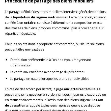
Procédure de partage des biens mobiliers
Le partage définitif des biens mobiliers intervient généralement lors
de la
liquidation du régime matrimonial
. Cette opération, souvent
confiée à un
notaire
, consiste à déterminer la composition exacte
des masses de biens (propres et communs) puis à procéder à leur
répartition équitable.
Pour les objets dont la propriété est contestée, plusieurs solutions
peuvent être envisagées :
L’attribution préférentielle à l’un des époux moyennant
indemnisation
La vente aux enchères avec partage du prix obtenu
Le partage en nature lorsque les biens sont divisibles
En cas de désaccord persistant, le
juge aux affaires familiales
peut trancher la question en ordonnant des mesures d’expertise ou
en statuant directement sur l’attribution des biens litigieux. La
Cour
de cassation
a rappelé à plusieurs reprises que le juge dispose
d’un pouvoir souverain d’appréciation dans ce domaine.