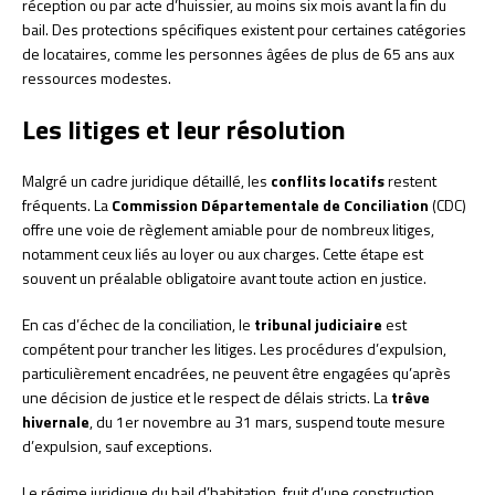
réception ou par acte d’huissier, au moins six mois avant la fin du
bail. Des protections spécifiques existent pour certaines catégories
de locataires, comme les personnes âgées de plus de 65 ans aux
ressources modestes.
Les litiges et leur résolution
Malgré un cadre juridique détaillé, les
conflits locatifs
restent
fréquents. La
Commission Départementale de Conciliation
(CDC)
offre une voie de règlement amiable pour de nombreux litiges,
notamment ceux liés au loyer ou aux charges. Cette étape est
souvent un préalable obligatoire avant toute action en justice.
En cas d’échec de la conciliation, le
tribunal judiciaire
est
compétent pour trancher les litiges. Les procédures d’expulsion,
particulièrement encadrées, ne peuvent être engagées qu’après
une décision de justice et le respect de délais stricts. La
trêve
hivernale
, du 1er novembre au 31 mars, suspend toute mesure
d’expulsion, sauf exceptions.
Le régime juridique du bail d’habitation, fruit d’une construction