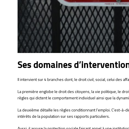
Ses domaines d’interventio
Il intervient sur 4 branches dont, le droit civil, social, celui des affa
La première englobe le droit des citoyens, la vie politique, le droi
règles qui dictent le comportement individuel ainsi que la dyna
La deuxième détaille les règles conditionnant l’emploi. C’est-à-d
intérêts de la population sur ses rapports particuliers.
Aussi, il assure la protection sociale faisant appel à une institut