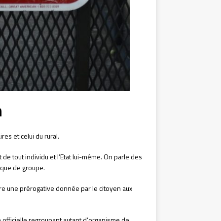
n
ires et celui du rural.
t de tout individu et l’Etat lui-même. On parle des
mique de groupe.
ire une prérogative donnée par le citoyen aux
ion officielle regroupant autant d’organisme de