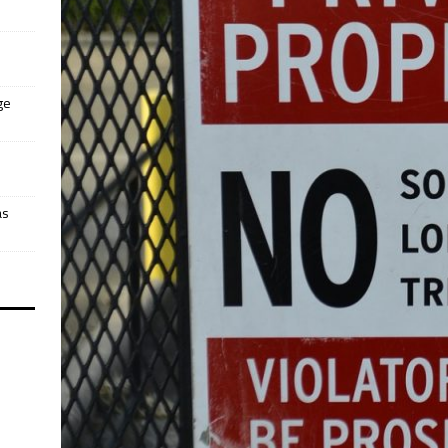
ge
as