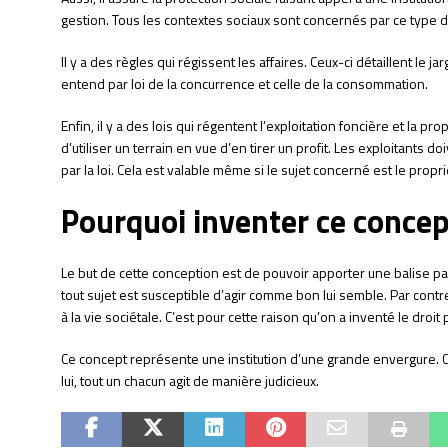
gestion. Tous les contextes sociaux sont concernés par ce type d
Il y a des règles qui régissent les affaires. Ceux-ci détaillent le j
entend par loi de la concurrence et celle de la consommation.
Enfin, il y a des lois qui régentent l’exploitation foncière et la prop
d’utiliser un terrain en vue d’en tirer un profit. Les exploitants
par la loi. Cela est valable même si le sujet concerné est le propri
Pourquoi inventer ce concep
Le but de cette conception est de pouvoir apporter une balise 
tout sujet est susceptible d’agir comme bon lui semble. Par con
à la vie sociétale. C’est pour cette raison qu’on a inventé le droit 
Ce concept représente une institution d’une grande envergure. 
lui, tout un chacun agit de manière judicieux.