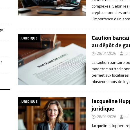
complexes. Selon les
crypto-monnaies ont r
l’importance d’un acc
ge
Caution bancair
JURIDIQUE
au dépôt de ga
28/01/2026
Jul
as
La caution bancaire p
moderne au traditionne
permet aux locataires
plusieurs mois de loye
Jacqueline Hupp
JURIDIQUE
juridique
28/01/2026
Jul
Jacqueline Huppert r