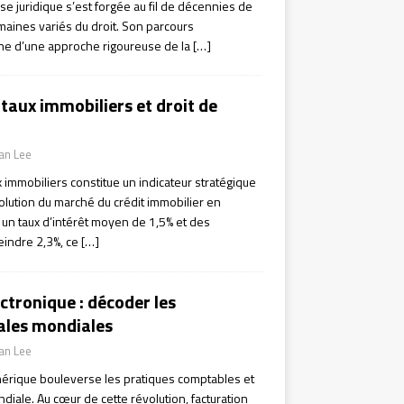
ise juridique s’est forgée au fil de décennies de
aines variés du droit. Son parcours
ne d’une approche rigoureuse de la
[…]
taux immobiliers et droit de
ian Lee
 immobiliers constitue un indicateur stratégique
lution du marché du crédit immobilier en
 un taux d’intérêt moyen de 1,5% et des
eindre 2,3%, ce
[…]
ctronique : décoder les
gales mondiales
ian Lee
érique bouleverse les pratiques comptables et
ndiale. Au cœur de cette révolution, facturation