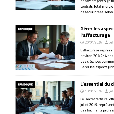
désavantagent signif
contrats Total Energie
déséquilibrées selon
Gérer les aspec
JURIDIQUE
l’affacturage
20/01/2026
Jul
L’affacturage représe
environ 20 à 25% des 
des créances commerc
Gérer les aspects jur
L’essentiel du 
JURIDIQUE
19/01/2026
Jul
Le Décret tertiaire, o
juillet 2019, représen
des bâtiments profess