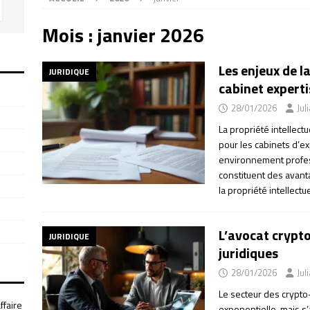
Mois :
janvier 2026
Les enjeux de l
JURIDIQUE
cabinet expert
28/01/2026
Jul
La propriété intellect
pour les cabinets d’
environnement profess
constituent des avant
la propriété intellectu
L’avocat crypto,
JURIDIQUE
juridiques
28/01/2026
Jul
Le secteur des crypt
ffaire
exponentielle, mais 