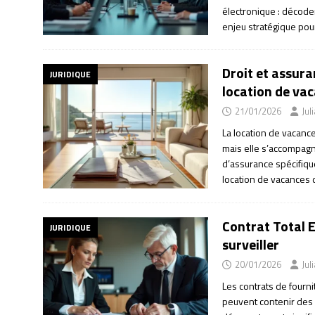
électronique : décode
enjeu stratégique pour
Droit et assur
JURIDIQUE
location de va
21/01/2026
Jul
La location de vacanc
mais elle s’accompagn
d’assurance spécifiqu
location de vacances 
Contrat Total E
JURIDIQUE
surveiller
20/01/2026
Jul
Les contrats de fourn
peuvent contenir des 