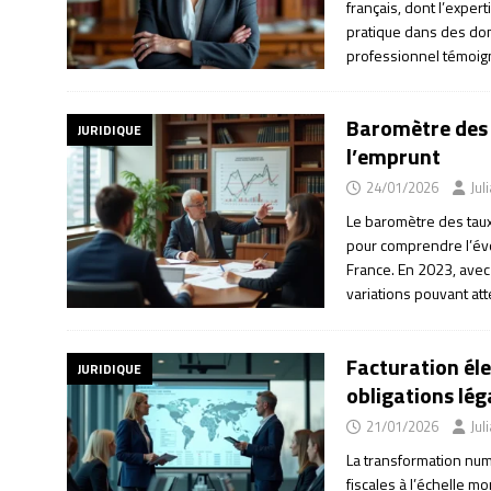
français, dont l’expert
pratique dans des dom
professionnel témoig
Baromètre des 
JURIDIQUE
l’emprunt
24/01/2026
Jul
Le baromètre des taux
pour comprendre l’évo
France. En 2023, avec
variations pouvant att
Facturation éle
JURIDIQUE
obligations lé
21/01/2026
Jul
La transformation num
fiscales à l’échelle mo