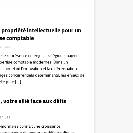
a propriété intellectuelle pour un
ise comptable
ian Lee
uelle représente un enjeu stratégique majeur
expertise comptable modernes. Dans un
ionnel où l’innovation et la différenciation
ages concurrentiels déterminants, les enjeux de
elle pour
[…]
 votre allié face aux défis
ian Lee
o-monnaies connaît une croissance
s’accompagne de nombreux défis juridiques