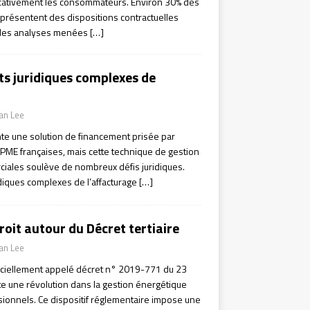
icativement les consommateurs. Environ 30% des
 présentent des dispositions contractuelles
 les analyses menées
[…]
ts juridiques complexes de
ian Lee
nte une solution de financement prisée par
PME françaises, mais cette technique de gestion
iales soulève de nombreux défis juridiques.
idiques complexes de l’affacturage
[…]
droit autour du Décret tertiaire
ian Lee
fficiellement appelé décret n° 2019-771 du 23
te une révolution dans la gestion énergétique
ionnels. Ce dispositif réglementaire impose une