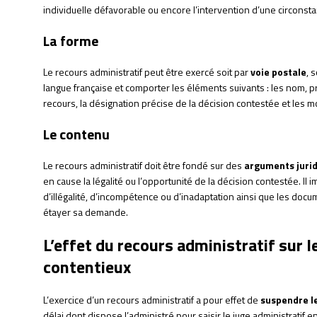
individuelle défavorable ou encore l’intervention d’une circonst
La forme
Le recours administratif peut être exercé soit par
voie postale
, 
langue française et comporter les éléments suivants : les nom, p
recours, la désignation précise de la décision contestée et les mo
Le contenu
Le recours administratif doit être fondé sur des
arguments juri
en cause la légalité ou l’opportunité de la décision contestée. Il
d’illégalité, d’incompétence ou d’inadaptation ainsi que les docu
étayer sa demande.
L’effet du recours administratif sur l
contentieux
L’exercice d’un recours administratif a pour effet de
suspendre le
délai dont dispose l’administré pour saisir le juge administratif 