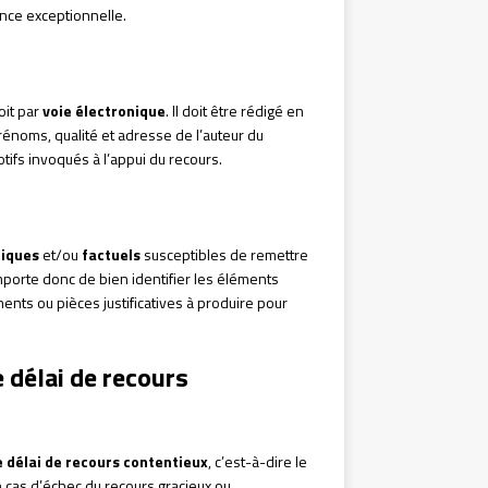
ance exceptionnelle.
soit par
voie électronique
. Il doit être rédigé en
rénoms, qualité et adresse de l’auteur du
tifs invoqués à l’appui du recours.
diques
et/ou
factuels
susceptibles de remettre
 importe donc de bien identifier les éléments
ments ou pièces justificatives à produire pour
e délai de recours
 délai de recours contentieux
, c’est-à-dire le
en cas d’échec du recours gracieux ou