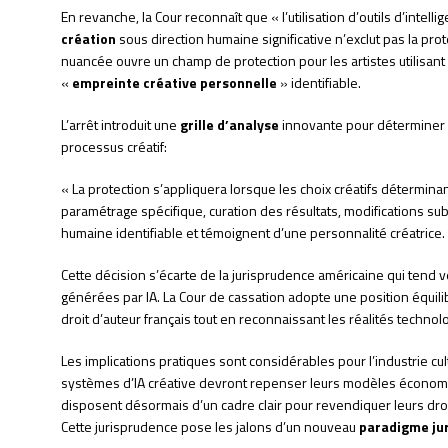
En revanche, la Cour reconnaît que « l’utilisation d’outils d’intell
création
sous direction humaine significative n’exclut pas la prote
nuancée ouvre un champ de protection pour les artistes utilisant 
«
empreinte créative personnelle
» identifiable.
L’arrêt introduit une
grille d’analyse
innovante pour déterminer 
processus créatif:
« La protection s’appliquera lorsque les choix créatifs détermi
paramétrage spécifique, curation des résultats, modifications su
humaine identifiable et témoignent d’une personnalité créatrice.
Cette décision s’écarte de la jurisprudence américaine qui tend 
générées par IA. La Cour de cassation adopte une position équi
droit d’auteur français tout en reconnaissant les réalités techn
Les implications pratiques sont considérables pour l’industrie cu
systèmes d’IA créative devront repenser leurs modèles économiqu
disposent désormais d’un cadre clair pour revendiquer leurs dro
Cette jurisprudence pose les jalons d’un nouveau
paradigme ju