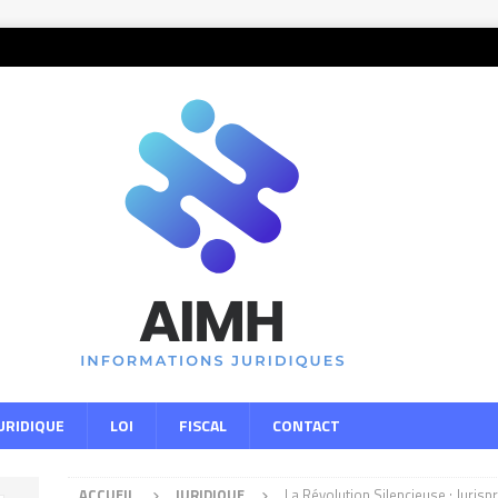
URIDIQUE
LOI
FISCAL
CONTACT
ACCUEIL
JURIDIQUE
La Révolution Silencieuse : Jurisp