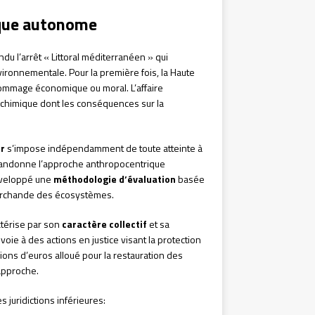
ique autonome
du l’arrêt « Littoral méditerranéen » qui
ironnementale. Pour la première fois, la Haute
ommage économique ou moral. L’affaire
ochimique dont les conséquences sur la
ur
s’impose indépendamment de toute atteinte à
 abandonne l’approche anthropocentrique
développé une
méthodologie d’évaluation
basée
r marchande des écosystèmes.
ctérise par son
caractère collectif
et sa
ie à des actions en justice visant la protection
ons d’euros alloué pour la restauration des
approche.
s juridictions inférieures: