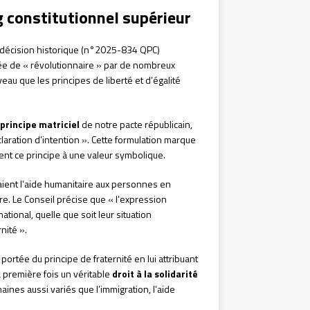
ng constitutionnel supérieur
décision historique (n°2025-834 QPC)
ifiée de « révolutionnaire » par de nombreux
au que les principes de liberté et d’égalité
principe matriciel
de notre pacte républicain,
laration d’intention ». Cette formulation marque
ent ce principe à une valeur symbolique.
isaient l’aide humanitaire aux personnes en
re. Le Conseil précise que « l’expression
ational, quelle que soit leur situation
nité ».
portée du principe de fraternité en lui attribuant
a première fois un véritable
droit à la solidarité
maines aussi variés que l’immigration, l’aide