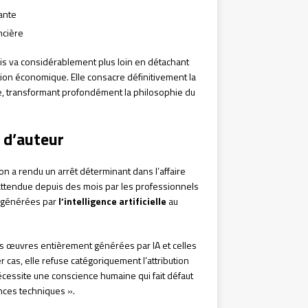
ante
ncière
 mais va considérablement plus loin en détachant
on économique. Elle consacre définitivement la
, transformant profondément la philosophie du
t d’auteur
on a rendu un arrêt déterminant dans l’affaire
, attendue depuis des mois par les professionnels
es générées par
l’intelligence artificielle
au
 les œuvres entièrement générées par IA et celles
r cas, elle refuse catégoriquement l’attribution
nécessite une conscience humaine qui fait défaut
nces techniques ».