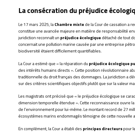
La consécration du préjudice écolog
Le 17 mars 2025, la
Chambre mixte
de la Cour de cassation a ren
constitue une avancée majeure en matière de responsabilité env
juridiction reconnaît un
préjudice écologique
détaché de tout d
concernait une pollution marine causée par une entreprise pétr
biodiversité étaient difficilement quantifiables.
La Cour a estimé que « la réparation du
préjudice écologique p
des intérêts humains directs ». Cette position révolutionnaire
traditionnelle du droit français des dommages. La juridiction a 
sur des critères scientifiques objectifs plutôt que sur la valeu
Les magistrats ont précisé que « le préjudice écologique se cara
dimension temporelle étendue ». Cette reconnaissance ouvre la vo
de l’environnement pour lui-même. Le montant record de 27 milli
écosystèmes marins endommagés témoigne de cette nouvelle 
En complément, la Cour a établi des
principes directeurs
pour le