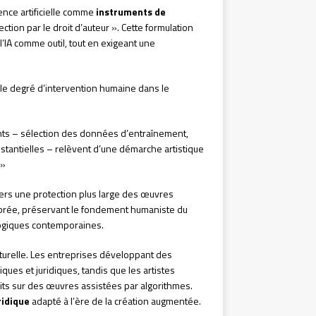
igence artificielle comme
instruments de
ction par le droit d’auteur ». Cette formulation
l’IA comme outil, tout en exigeant une
le degré d’intervention humaine dans le
nants – sélection des données d’entraînement,
bstantielles – relèvent d’une démarche artistique
 »
vers une protection plus large des œuvres
librée, préservant le fondement humaniste du
ologiques contemporaines.
lturelle. Les entreprises développant des
es et juridiques, tandis que les artistes
its sur des œuvres assistées par algorithmes.
ridique
adapté à l’ère de la création augmentée.