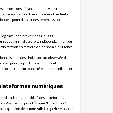
nstitution, considérant que « les valeurs
 chaque élément doit recevoir une
effectivité
tionnels pourrait avoir des répercussions
 législateur de prévoir des
clauses
d’un socle minimal de droits indépendamment du
’administration en matière d’aide sociale d’urgence.
utionnalisation des droits sociaux observée dans
nité en principe juridique autonome et
bloc de constitutionnalité et pourrait influencer
 plateformes numériques
ntal sur la responsabilité des plateformes
re « Association pour l’Éthique Numérique c/
t la question de la
neutralité algorithmique
et