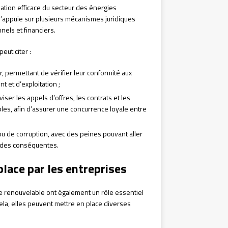
ulation efficace du secteur des énergies
e s’appuie sur plusieurs mécanismes juridiques
nels et financiers.
eut citer :
r, permettant de vérifier leur conformité aux
t et d’exploitation ;
ser les appels d’offres, les contrats et les
es, afin d’assurer une concurrence loyale entre
u de corruption, avec des peines pouvant aller
ndes conséquentes.
lace par les entreprises
gie renouvelable ont également un rôle essentiel
cela, elles peuvent mettre en place diverses