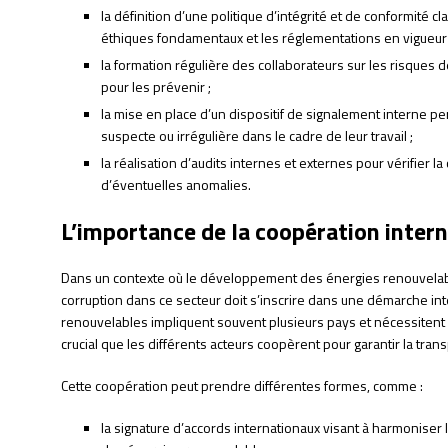
la définition d’une politique d’intégrité et de conformité cl
éthiques fondamentaux et les réglementations en vigueur 
la formation régulière des collaborateurs sur les risques
pour les prévenir ;
la mise en place d’un dispositif de signalement interne per
suspecte ou irrégulière dans le cadre de leur travail ;
la réalisation d’audits internes et externes pour vérifier l
d’éventuelles anomalies.
L’importance de la coopération inter
Dans un contexte où le développement des énergies renouvelables
corruption dans ce secteur doit s’inscrire dans une démarche inte
renouvelables impliquent souvent plusieurs pays et nécessitent 
crucial que les différents acteurs coopèrent pour garantir la trans
Cette coopération peut prendre différentes formes, comme :
la signature d’accords internationaux visant à harmoniser l