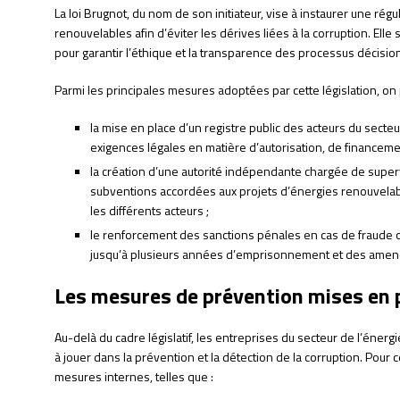
La loi Brugnot, du nom de son initiateur, vise à instaurer une rég
renouvelables afin d’éviter les dérives liées à la corruption. Ell
pour garantir l’éthique et la transparence des processus décision
Parmi les principales mesures adoptées par cette législation, on p
la mise en place d’un registre public des acteurs du secteu
exigences légales en matière d’autorisation, de financemen
la création d’une autorité indépendante chargée de supervi
subventions accordées aux projets d’énergies renouvelabl
les différents acteurs ;
le renforcement des sanctions pénales en cas de fraude o
jusqu’à plusieurs années d’emprisonnement et des ame
Les mesures de prévention mises en p
Au-delà du cadre législatif, les entreprises du secteur de l’éner
à jouer dans la prévention et la détection de la corruption. Pour 
mesures internes, telles que :