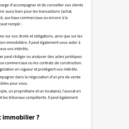
charge d’accompagner et de conseiller ses clients
nir aussi bien pour les transactions (achat,
été, aux baux commerciaux ou encore à la
peut remplir :
me sur vos droits et obligations, ainsi que sur les
on immobilière. Il peut également vous aider à
ieux vos intérêts.
ier peut rédiger ou analyser des actes juridiques
baux commerciaux ou les contrats de construction.
gislation en vigueur et protègent vos intérêts.
ompagner dans la négociation d’un prix de vente
sibles pour vous.
ple, un propriétaire et un locataire), l’avocat en
nt les tribunaux compétents. Il peut également
t immobilier ?