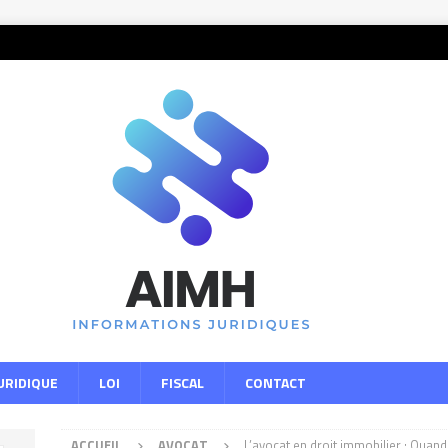
URIDIQUE
LOI
FISCAL
CONTACT
ACCUEIL
AVOCAT
L’avocat en droit immobilier : Quand