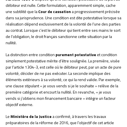
débiteur est nulle. Cette formulation, apparemment simple, cache
une subtilité que la
Cour de cassation
a progressivement précisée
dans sa jurisprudence. Une condition est dite potestative lorsque sa
réalisation dépend exclusivement de la volonté de l’une des parties
au contrat. Lorsque c’est le débiteur qui tient entre ses mains le sort
de l’obligation, le droit français sanctionne cette situation par la
nullité.
La distinction entre condition
purement potestative
et condition
simplement potestative mérite d’être soulignée. La première, visée
par l’article 1304-3, est celle où le débiteur peut, par un acte de pure
volonté, décider de ne pas exécuter. La seconde implique des
éléments extérieurs à sa volonté, ce qui la rend valide. Par exemple,
une clause stipulant « je vous vends si je le souhaite » relève de la
première catégorie et encourt la nullité. En revanche, « je vous
vends si j’obtiens mon financement bancaire » intègre un facteur
objectif externe.
Le
Ministère de la Justice
a confirmé, à travers les travaux
préparatoires de la réforme de 2016, que l’objectif de cet article