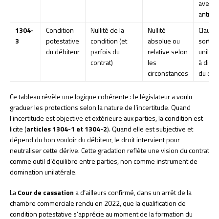
avec so
antici
1304-
Condition
Nullité de la
Nullité
Clause
3
potestative
condition (et
absolue ou
sortie
du débiteur
parfois du
relative selon
unilaté
contrat)
les
à discr
circonstances
du déb
Ce tableau révèle une logique cohérente : le législateur a voulu
graduer les protections selon la nature de l’incertitude. Quand
l’incertitude est objective et extérieure aux parties, la condition est
licite (
articles 1304-1 et 1304-2
). Quand elle est subjective et
dépend du bon vouloir du débiteur, le droit intervient pour
neutraliser cette dérive. Cette gradation reflète une vision du contrat
comme outil d’équilibre entre parties, non comme instrument de
domination unilatérale.
La
Cour de cassation
a d’ailleurs confirmé, dans un arrêt de la
chambre commerciale rendu en 2022, que la qualification de
condition potestative s’apprécie au moment de la formation du