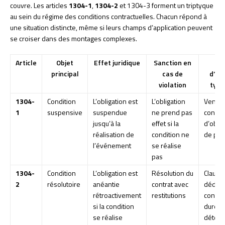
couvre. Les articles
1304-1
,
1304-2
et 1304-3 forment un triptyque
au sein du régime des conditions contractuelles. Chacun répond à
une situation distincte, même si leurs champs d’application peuvent
se croiser dans des montages complexes.
Article
Objet
Effet juridique
Sanction en
Ca
principal
cas de
d’us
violation
typi
1304-
Condition
L’obligation est
L’obligation
Vente 
1
suspensive
suspendue
ne prend pas
condit
jusqu’à la
effet si la
d’obte
réalisation de
condition ne
de prê
l’événement
se réalise
pas
1304-
Condition
L’obligation est
Résolution du
Clause
2
résolutoire
anéantie
contrat avec
dédit,
rétroactivement
restitutions
contrat
si la condition
durée
se réalise
déter