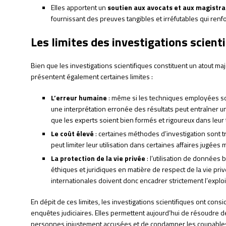
Elles apportent un
soutien aux avocats et aux magistra
fournissant des preuves tangibles et irréfutables qui renfo
Les limites des investigations scient
Bien que les investigations scientifiques constituent un atout maj
présentent également certaines limites :
L’erreur humaine
: même si les techniques employées son
une interprétation erronée des résultats peut entraîner un
que les experts soient bien formés et rigoureux dans leur t
Le coût élevé
: certaines méthodes d’investigation sont t
peut limiter leur utilisation dans certaines affaires jugées 
La protection de la vie privée
: l’utilisation de donnée
éthiques et juridiques en matière de respect de la vie priv
internationales doivent donc encadrer strictement l’exploi
En dépit de ces limites, les investigations scientifiques ont consi
enquêtes judiciaires. Elles permettent aujourd’hui de résoudre 
personnes injustement accusées et de condamner les coupables 