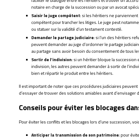
faciliter le dialogue entre les héritiers et trouver un acco
notaire en charge de la succession ou par un avocat spéci
Saisir le juge compétent
: si les héritiers ne parviennent
compétent pour trancher les litiges. Le juge peut notamme
ou statuer sur la validité d’un testament contesté.
Demander le partage judiciaire
: si l’un des héritiers re
peuvent demander au juge d’ordonner le partage judiciaire
au partage sans avoir besoin du consentement de tous les
Sortir de l’indivision
: si un héritier bloque la successio
indivision, les autres peuvent demander à sortir de l’indiv
bien et répartir le produit entre les héritiers.
Il est important de noter que ces procédures judiciaires peuvent 
d’essayer de trouver des solutions amiables avant d’envisager de 
Conseils pour éviter les blocages da
Pour éviter les conflits et les blocages lors d’une succession, voi
Anticiper la transmission de son patrimoine
: pour évite