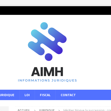
URIDIQUE
LOI
FISCAL
CONTACT
ACCUEIL
JURIDIQUE
Héritier bloque la succession : c