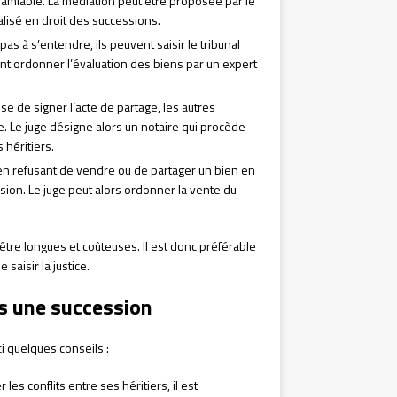
rd amiable. La médiation peut être proposée par le
alisé en droit des successions.
 pas à s’entendre, ils peuvent saisir le tribunal
nt ordonner l’évaluation des biens par un expert
fuse de signer l’acte de partage, les autres
. Le juge désigne alors un notaire qui procède
 héritiers.
n en refusant de vendre ou de partager un bien en
ision. Le juge peut alors ordonner la vente du
être longues et coûteuses. Il est donc préférable
saisir la justice.
ns une succession
ci quelques conseils :
r les conflits entre ses héritiers, il est