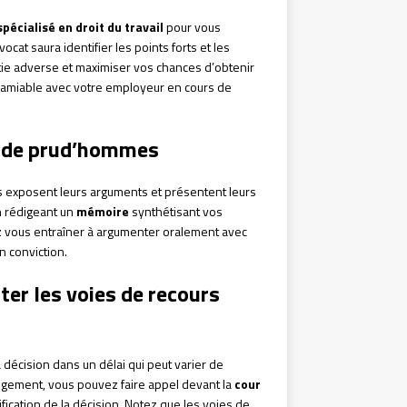
pécialisé en droit du travail
pour vous
cat saura identifier les points forts et les
artie adverse et maximiser vos chances d’obtenir
d amiable avec votre employeur en cours de
il de prud’hommes
s exposent leurs arguments et présentent leurs
en rédigeant un
mémoire
synthétisant vos
z vous entraîner à argumenter oralement avec
n conviction.
ter les voies de recours
décision dans un délai qui peut varier de
jugement, vous pouvez faire appel devant la
cour
ication de la décision. Notez que les voies de