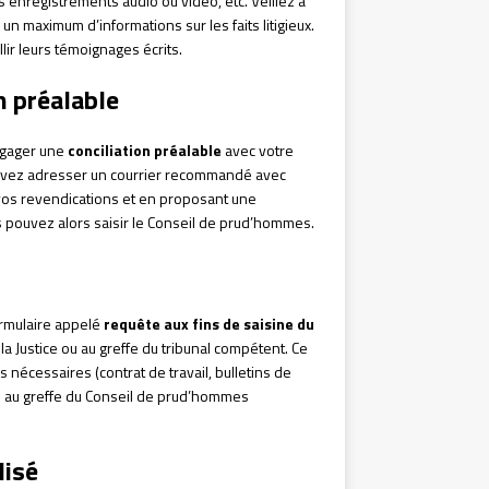
 enregistrements audio ou vidéo, etc. Veillez à
un maximum d’informations sur les faits litigieux.
lir leurs témoignages écrits.
n préalable
engager une
conciliation préalable
avec votre
pouvez adresser un courrier recommandé avec
vos revendications et en proposant une
s pouvez alors saisir le Conseil de prud’hommes.
ormulaire appelé
requête aux fins de saisine du
 la Justice ou au greffe du tribunal compétent. Ce
s nécessaires (contrat de travail, bulletins de
sée au greffe du Conseil de prud’hommes
lisé