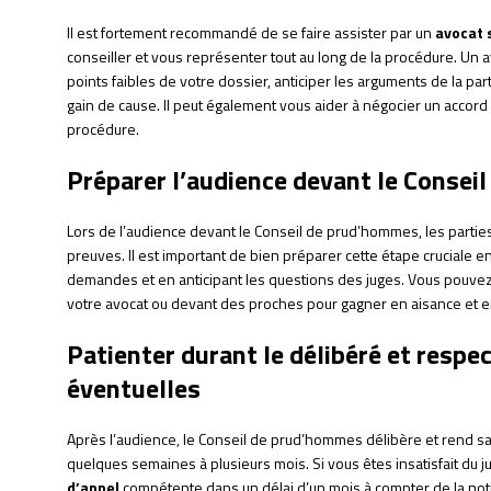
Il est fortement recommandé de se faire assister par un
avocat s
conseiller et vous représenter tout au long de la procédure. Un avo
points faibles de votre dossier, anticiper les arguments de la p
gain de cause. Il peut également vous aider à négocier un accor
procédure.
Préparer l’audience devant le Conse
Lors de l’audience devant le Conseil de prud’hommes, les partie
preuves. Il est important de bien préparer cette étape cruciale 
demandes et en anticipant les questions des juges. Vous pouve
votre avocat ou devant des proches pour gagner en aisance et e
Patienter durant le délibéré et respec
éventuelles
Après l’audience, le Conseil de prud’hommes délibère et rend sa 
quelques semaines à plusieurs mois. Si vous êtes insatisfait du 
d’appel
compétente dans un délai d’un mois à compter de la notif