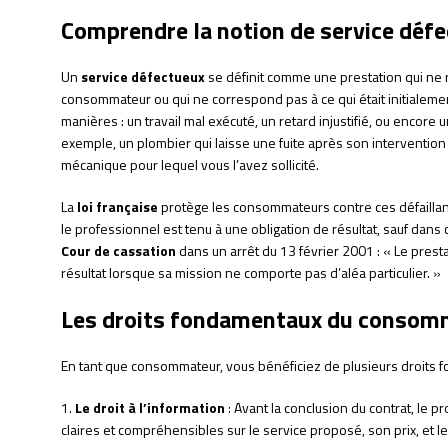
Comprendre la notion de service déf
Un
service défectueux
se définit comme une prestation qui ne 
consommateur ou qui ne correspond pas à ce qui était initialeme
manières : un travail mal exécuté, un retard injustifié, ou encore u
exemple, un plombier qui laisse une fuite après son intervention
mécanique pour lequel vous l’avez sollicité.
La
loi française
protège les consommateurs contre ces défailla
le professionnel est tenu à une obligation de résultat, sauf dans c
Cour de cassation
dans un arrêt du 13 février 2001 : « Le presta
résultat lorsque sa mission ne comporte pas d’aléa particulier. »
Les droits fondamentaux du consom
En tant que consommateur, vous bénéficiez de plusieurs droits f
1.
Le droit à l’information
: Avant la conclusion du contrat, le p
claires et compréhensibles sur le service proposé, son prix, et l