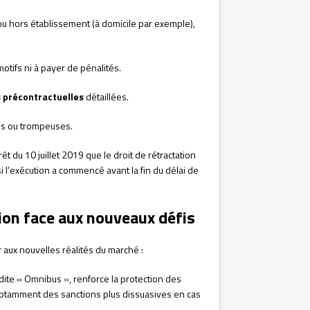
 ou hors établissement (à domicile par exemple),
motifs ni à payer de pénalités.
 précontractuelles
détaillées.
s ou trompeuses.
êt du 10 juillet 2019 que le droit de rétractation
 l’exécution a commencé avant la fin du délai de
ion face aux nouveaux défis
aux nouvelles réalités du marché :
te « Omnibus », renforce la protection des
otamment des sanctions plus dissuasives en cas