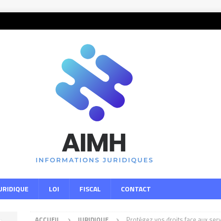
URIDIQUE
LOI
FISCAL
CONTACT
ACCUEIL
JURIDIQUE
Protégez vos droits face aux serv