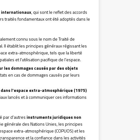
s internationaux
, qui sont le reflet des accords
ieurs traités fondamentaux ont été adoptés dans le
galement connu sous le nom de Traité de
l. Il établit les principes généraux régissant les
espace extra-atmosphérique, tels que la liberté
iales et l’utilisation pacifique de l’espace.
our les dommages causés par des objets
 États en cas de dommages causés par leurs
s dans l’espace extra-atmosphérique (1975)
patiaux lancés et à communiquer ces informations
cé par d’autres
instruments juridiques non
ée générale des Nations Unies, les principes
 l’espace extra-atmosphérique (COPUOS) et les
nsparence et la confiance dans les activités