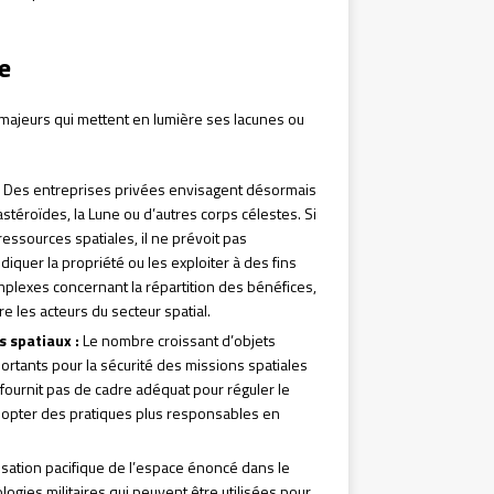
e
ux majeurs qui mettent en lumière ses lacunes ou
Des entreprises privées envisagent désormais
astéroïdes, la Lune ou d’autres corps célestes. Si
 ressources spatiales, il ne prévoit pas
iquer la propriété ou les exploiter à des fins
mplexes concernant la répartition des bénéfices,
e les acteurs du secteur spatial.
s spatiaux :
Le nombre croissant d’objets
ortants pour la sécurité des missions spatiales
e fournit pas de cadre adéquat pour réguler le
 à adopter des pratiques plus responsables en
ilisation pacifique de l’espace énoncé dans le
ogies militaires qui peuvent être utilisées pour