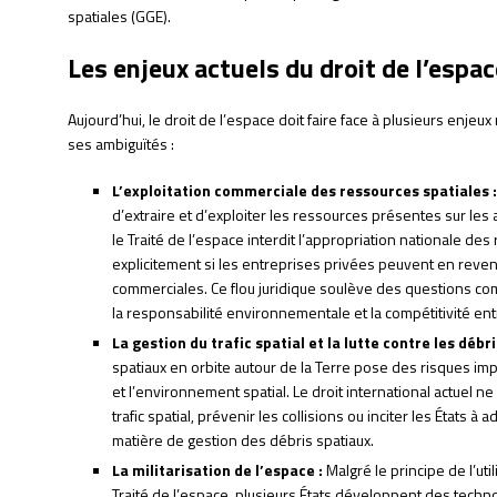
spatiales (GGE).
Les enjeux actuels du droit de l’espac
Aujourd’hui, le droit de l’espace doit faire face à plusieurs enje
ses ambiguïtés :
L’exploitation commerciale des ressources spatiales :
d’extraire et d’exploiter les ressources présentes sur les 
le Traité de l’espace interdit l’appropriation nationale des
explicitement si les entreprises privées peuvent en revend
commerciales. Ce flou juridique soulève des questions co
la responsabilité environnementale et la compétitivité entr
La gestion du trafic spatial et la lutte contre les débri
spatiaux en orbite autour de la Terre pose des risques imp
et l’environnement spatial. Le droit international actuel n
trafic spatial, prévenir les collisions ou inciter les États
matière de gestion des débris spatiaux.
La militarisation de l’espace :
Malgré le principe de l’ut
Traité de l’espace, plusieurs États développent des technol