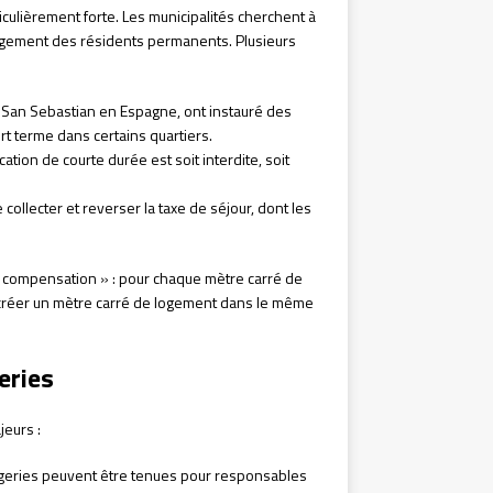
iculièrement forte. Les municipalités cherchent à
n logement des résidents permanents. Plusieurs
e San Sebastian en Espagne, ont instauré des
t terme dans certains quartiers.
ation de courte durée est soit interdite, soit
ollecter et reverser la taxe de séjour, dont les
 compensation » : pour chaque mètre carré de
t créer un mètre carré de logement dans le même
eries
jeurs :
ergeries peuvent être tenues pour responsables