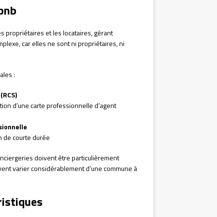
rbnb
s propriétaires et les locataires, gérant
plexe, car elles ne sont ni propriétaires, ni
ales :
 (RCS)
tion d’une carte professionnelle d’agent
sionnelle
n de courte durée
conciergeries doivent être particulièrement
euvent varier considérablement d’une commune à
ristiques