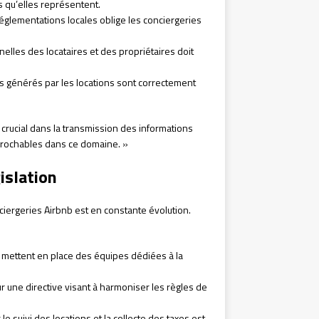
 qu’elles représentent.
réglementations locales oblige les conciergeries
lles des locataires et des propriétaires doit
us générés par les locations sont correctement
e crucial dans la transmission des informations
réprochables dans ce domaine. »
islation
nciergeries Airbnb est en constante évolution.
mettent en place des équipes dédiées à la
r une directive visant à harmoniser les règles de
r le suivi des locations et la collecte des taxes est