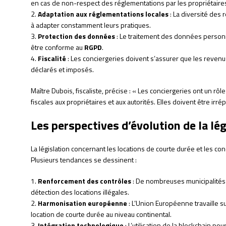
en cas de non-respect des réglementations par les propriétaires
2.
Adaptation aux réglementations locales
: La diversité des 
à adapter constamment leurs pratiques.
3.
Protection des données
: Le traitement des données personne
être conforme au
RGPD
.
4.
Fiscalité
: Les conciergeries doivent s’assurer que les reven
déclarés et imposés.
Maître Dubois, fiscaliste, précise : « Les conciergeries ont un rôl
fiscales aux propriétaires et aux autorités. Elles doivent être ir
Les perspectives d’évolution de la lég
La législation concernant les locations de courte durée et les co
Plusieurs tendances se dessinent :
1.
Renforcement des contrôles
: De nombreuses municipalités 
détection des locations illégales.
2.
Harmonisation européenne
: L’Union Européenne travaille su
location de courte durée au niveau continental.
3.
Intégration technologique
: L’utilisation de la blockchain pou