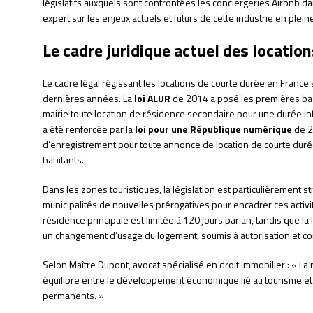
législatifs auxquels sont confrontées les conciergeries Airbnb da
expert sur les enjeux actuels et futurs de cette industrie en plein
Le cadre juridique actuel des locatio
Le cadre légal régissant les locations de courte durée en France
dernières années. La
loi ALUR
de 2014 a posé les premières base
mairie toute location de résidence secondaire pour une durée inf
a été renforcée par la
loi pour une République numérique
de 2
d’enregistrement pour toute annonce de location de courte du
habitants.
Dans les zones touristiques, la législation est particulièrement str
municipalités de nouvelles prérogatives pour encadrer ces activit
résidence principale est limitée à 120 jours par an, tandis que l
un changement d’usage du logement, soumis à autorisation et c
Selon Maître Dupont, avocat spécialisé en droit immobilier : « La 
équilibre entre le développement économique lié au tourisme et l
permanents. »