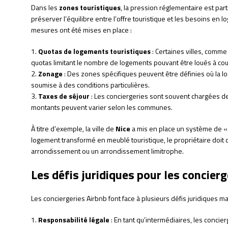
Dans les
zones touristiques
, la pression réglementaire est part
préserver l’équilibre entre l’offre touristique et les besoins e
mesures ont été mises en place :
1.
Quotas de logements touristiques
: Certaines villes, comm
quotas limitant le nombre de logements pouvant être loués à cour
2.
Zonage
: Des zones spécifiques peuvent être définies où la loc
soumise à des conditions particulières.
3.
Taxes de séjour
: Les conciergeries sont souvent chargées de c
montants peuvent varier selon les communes.
À titre d’exemple, la ville de
Nice
a mis en place un système de «
logement transformé en meublé touristique, le propriétaire doi
arrondissement ou un arrondissement limitrophe.
Les défis juridiques pour les concierg
Les conciergeries Airbnb font face à plusieurs défis juridiques ma
1.
Responsabilité légale
: En tant qu’intermédiaires, les conci