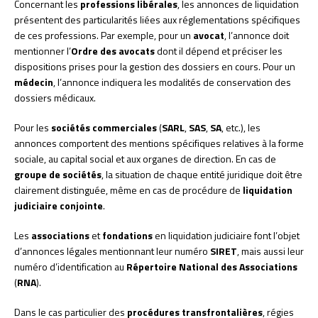
Concernant les
professions libérales
, les annonces de liquidation
présentent des particularités liées aux réglementations spécifiques
de ces professions. Par exemple, pour un
avocat
, l’annonce doit
mentionner l’
Ordre des avocats
dont il dépend et préciser les
dispositions prises pour la gestion des dossiers en cours. Pour un
médecin
, l’annonce indiquera les modalités de conservation des
dossiers médicaux.
Pour les
sociétés commerciales
(
SARL
,
SAS
,
SA
, etc.), les
annonces comportent des mentions spécifiques relatives à la forme
sociale, au capital social et aux organes de direction. En cas de
groupe de sociétés
, la situation de chaque entité juridique doit être
clairement distinguée, même en cas de procédure de
liquidation
judiciaire conjointe
.
Les
associations
et
fondations
en liquidation judiciaire font l’objet
d’annonces légales mentionnant leur numéro
SIRET
, mais aussi leur
numéro d’identification au
Répertoire National des Associations
(
RNA
).
Dans le cas particulier des
procédures transfrontalières
, régies