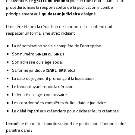
d’ouverture. Le
greffe du tribunal
joue un rôle central dans cette
procédure, mais la responsabilité de la publication incombe
principalement au
liquidateur judiciaire
désigné.
Première étape : la rédaction de l’annonce. Le contenu doit
respecter un formalisme strict incluant :
La dénomination sociale complète de l’entreprise
Son numéro
SIREN
ou
SIRET
Son adresse du siège social
Sa forme juridique (
SARL
,
SAS
, etc.)
La date du jugement prononçant la liquidation
Le tribunal ayant rendu la décision
L’identité du juge-commissaire
Les coordonnées complètes du liquidateur judiciaire
Le délai imparti aux créanciers pour déclarer leurs créances
Deuxième étape : le choix du support de publication. L’annonce doit
paraître dans :