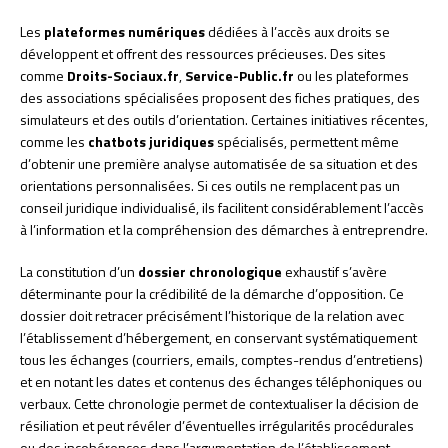
Les
plateformes numériques
dédiées à l’accès aux droits se
développent et offrent des ressources précieuses. Des sites
comme
Droits-Sociaux.fr
,
Service-Public.fr
ou les plateformes
des associations spécialisées proposent des fiches pratiques, des
simulateurs et des outils d’orientation. Certaines initiatives récentes,
comme les
chatbots juridiques
spécialisés, permettent même
d’obtenir une première analyse automatisée de sa situation et des
orientations personnalisées. Si ces outils ne remplacent pas un
conseil juridique individualisé, ils facilitent considérablement l’accès
à l’information et la compréhension des démarches à entreprendre.
La constitution d’un
dossier chronologique
exhaustif s’avère
déterminante pour la crédibilité de la démarche d’opposition. Ce
dossier doit retracer précisément l’historique de la relation avec
l’établissement d’hébergement, en conservant systématiquement
tous les échanges (courriers, emails, comptes-rendus d’entretiens)
et en notant les dates et contenus des échanges téléphoniques ou
verbaux. Cette chronologie permet de contextualiser la décision de
résiliation et peut révéler d’éventuelles irrégularités procédurales
ou des incohérences dans l’argumentation de l’établissement.