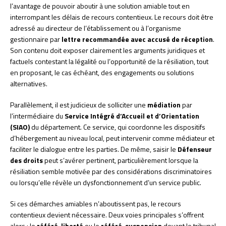
l’avantage de pouvoir aboutir à une solution amiable tout en
interrompant les délais de recours contentieux. Le recours doit être
adressé au directeur de l’établissement ou à l’organisme
gestionnaire par
lettre recommandée avec accusé de réception
.
Son contenu doit exposer clairement les arguments juridiques et
factuels contestant la légalité ou l’opportunité de la résiliation, tout
en proposant, le cas échéant, des engagements ou solutions
alternatives.
Parallèlement, il est judicieux de solliciter une
médiation
par
l’intermédiaire du
Service Intégré d’Accueil et d’Orientation
(SIAO)
du département. Ce service, qui coordonne les dispositifs
d’hébergement au niveau local, peut intervenir comme médiateur et
faciliter le dialogue entre les parties. De même, saisir le
Défenseur
des droits
peut s’avérer pertinent, particulièrement lorsque la
résiliation semble motivée par des considérations discriminatoires
ou lorsqu’elle révèle un dysfonctionnement d’un service public.
Si ces démarches amiables n’aboutissent pas, le recours
contentieux devient nécessaire. Deux voies principales s’offrent
alors : le
référé-liberté
ou le
référé-suspension
devant le tribunal