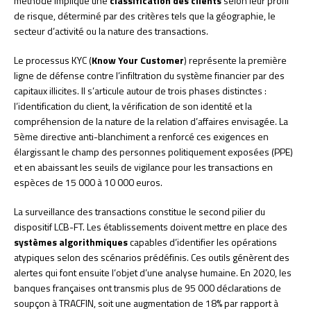
méthode implique une
classification des clients
selon leur profil
de risque, déterminé par des critères tels que la géographie, le
secteur d’activité ou la nature des transactions.
Le processus KYC (
Know Your Customer
) représente la première
ligne de défense contre l’infiltration du système financier par des
capitaux illicites. Il s’articule autour de trois phases distinctes :
l’identification du client, la vérification de son identité et la
compréhension de la nature de la relation d’affaires envisagée. La
5ème directive anti-blanchiment a renforcé ces exigences en
élargissant le champ des personnes politiquement exposées (PPE)
et en abaissant les seuils de vigilance pour les transactions en
espèces de 15 000 à 10 000 euros.
La surveillance des transactions constitue le second pilier du
dispositif LCB-FT. Les établissements doivent mettre en place des
systèmes algorithmiques
capables d’identifier les opérations
atypiques selon des scénarios prédéfinis. Ces outils génèrent des
alertes qui font ensuite l’objet d’une analyse humaine. En 2020, les
banques françaises ont transmis plus de 95 000 déclarations de
soupçon à TRACFIN, soit une augmentation de 18% par rapport à