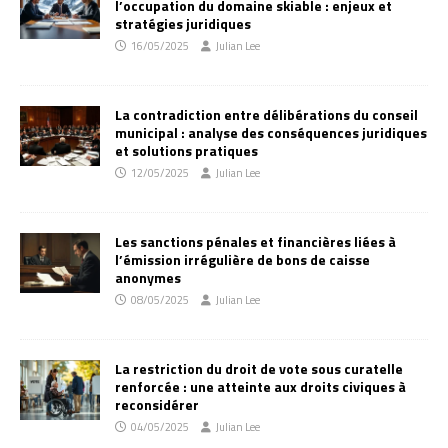
l’occupation du domaine skiable : enjeux et
stratégies juridiques
16/05/2025
Julian Lee
La contradiction entre délibérations du conseil
municipal : analyse des conséquences juridiques
et solutions pratiques
12/05/2025
Julian Lee
Les sanctions pénales et financières liées à
l’émission irrégulière de bons de caisse
anonymes
08/05/2025
Julian Lee
La restriction du droit de vote sous curatelle
renforcée : une atteinte aux droits civiques à
reconsidérer
04/05/2025
Julian Lee