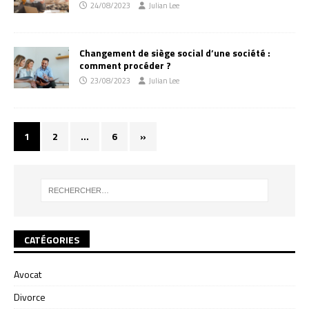
24/08/2023
Julian Lee
Changement de siège social d’une société :
comment procéder ?
23/08/2023
Julian Lee
1
2
…
6
»
CATÉGORIES
Avocat
Divorce